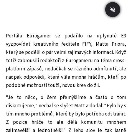
Portálu Eurogamer se podařilo na uplynulé E3
vyzpovídat kreativního ředitele FIFY, Matta Priora,
který se podělil o pár velmi zajímavých informací. Když
totiž zabrousili redaktoři z Eurogameru na téma cross-
platform zápasů, nedočkali se rázného odmítnutí, ale
naopak odpovědi, která vlila mnoha hráčům, kteří po
podobné možnosti touží, novou krev do žil.
“Je to něco, o čem přemýšlíme a často o tom
diskutujeme,” nechal se slyšet Matt a dodal: “Bylo by s
tím mnoho problémů, které by bylo potřeba odstranit.
Z pozice hráče to ale dělá komunitu mnohem
zajímavější a jednotnější.” Z jeho slov je tak jasně