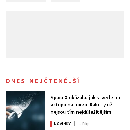
DNES NEJČTENĚJŠÍ
SpaceX ukázala, jak si vede po
vstupu na burzu. Rakety už
nejsou tím nejdůležitějším
NOVINKY
J. Filip