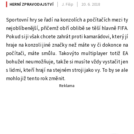
HERNÍ ZPRAVODAJSTVÍ
J. Filip
20. 6. 2018
Sportovní hry se řadí na konzolích a počítačích mezi ty
nejoblíbenější, přičemž obří oblibě se těší hlavně FIFA.
Pokud si ji však chcete zahrát proti kamarádovi, který jí
hraje na konzoli jiné značky než máte vy či dokonce na
počítači, máte smůlu. Takovýto multiplayer totiž EA
bohužel neumožňuje, takže si musíte vždy vystačit jen
s lidmi, kteří hrají na stejném stroji jako vy. To by se ale
mohlo již tento rok změnit.
Reklama