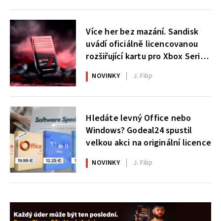
Více her bez mazání. Sandisk
uvádí oficiálně licencovanou
rozšiřující kartu pro Xbox Series
X|S
NOVINKY
J. Filip
Hledáte levný Office nebo
Windows? Godeal24 spustil
velkou akci na originální licence
NOVINKY
J. Filip