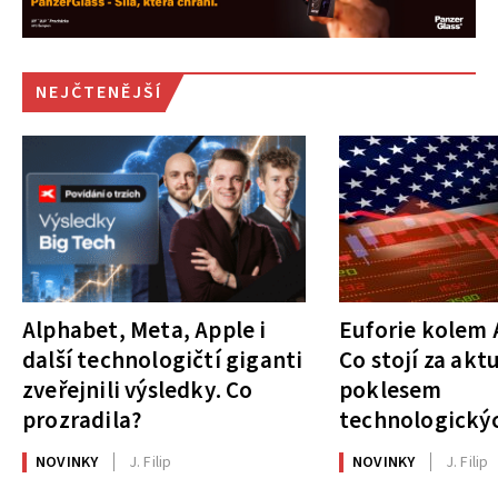
NEJČTENĚJŠÍ
Alphabet, Meta, Apple i
Euforie kolem A
další technologičtí giganti
Co stojí za akt
zveřejnili výsledky. Co
poklesem
prozradila?
technologickýc
NOVINKY
J. Filip
NOVINKY
J. Filip