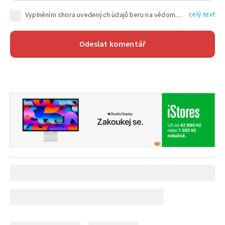
celý text
Vyplněním shora uvedených údajů beru na vědomí, že společnost TEXT FACTORY s.r.o., sídlem Brno, Durďákova 336/29, Černá Pole, PSČ: 613 00, IČ: 06157831, zapsané u Krajského soudu v Brně, oddíl C, vložka 100399, bude zpracovávat mé osobní údaje uvedené v rámci mnou vyplněného registračního formuláře na základě oprávněných zájmů TEXT FACTORY s.r.o. dle čl. 6 odst. 1 písm. f) GDPR a pro splnění právních povinností (čl. 6 odst. 1 písm. c) GDPR), a to pro tyto účely: nezbytnost zajistit oprávnění návštěvníka webových stránek provozovaných společností TEXT FACTORY s.r.o. přispívat aktivně ke zveřejněným článkům nebo v rámci diskusních fór a výkon práv TEXT FACTORY s.r.o. jako administrátora těchto diskusních fór. Více informací o zpracování osobních údajů a právech lze nalézt v