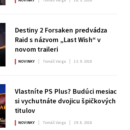
NOVINKY
Tomáš Varga
18. 9. 2018
Destiny 2 Forsaken predvádza
Raid s názvom „Last Wish“ v
novom traileri
NOVINKY
Tomáš Varga
13. 9. 2018
Vlastníte PS Plus? Budúci mesiac
si vychutnáte dvojicu špičkových
titulov
NOVINKY
Tomáš Varga
29. 8. 2018