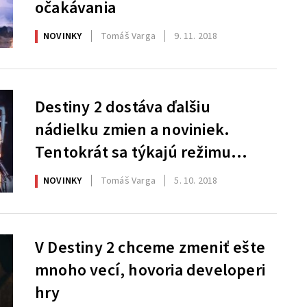
očakávania
NOVINKY
Tomáš Varga
9. 11. 2018
Destiny 2 dostáva ďalšiu
nádielku zmien a noviniek.
Tentokrát sa týkajú režimu
Gambit
NOVINKY
Tomáš Varga
5. 10. 2018
V Destiny 2 chceme zmeniť ešte
mnoho vecí, hovoria developeri
hry