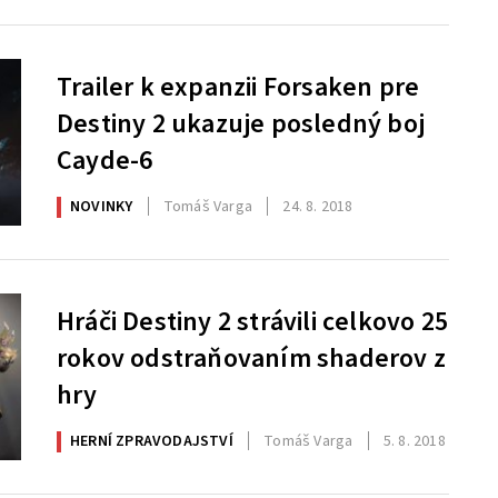
Trailer k expanzii Forsaken pre
Destiny 2 ukazuje posledný boj
Cayde-6
NOVINKY
Tomáš Varga
24. 8. 2018
Hráči Destiny 2 strávili celkovo 25
rokov odstraňovaním shaderov z
hry
HERNÍ ZPRAVODAJSTVÍ
Tomáš Varga
5. 8. 2018