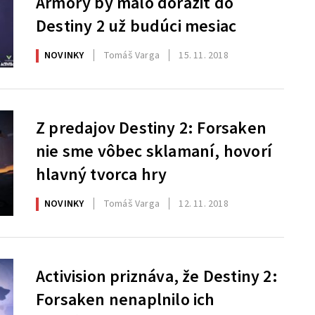
Armory by malo doraziť do
Destiny 2 už budúci mesiac
NOVINKY
Tomáš Varga
15. 11. 2018
Z predajov Destiny 2: Forsaken
nie sme vôbec sklamaní, hovorí
hlavný tvorca hry
NOVINKY
Tomáš Varga
12. 11. 2018
Activision priznáva, že Destiny 2:
Forsaken nenaplnilo ich