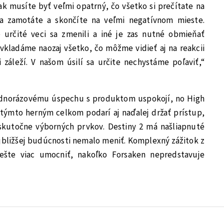
šak musíte byť veľmi opatrný, čo všetko si prečítate na
a zamotáte a skončíte na veľmi negatívnom mieste.
 určité veci sa zmenili a iné je zas nutné obmieňať
 vkladáme naozaj všetko, čo môžme vidieť aj na reakcii
 záleží. V našom úsilí sa určite nechystáme poľaviť,“
ednorázovému úspechu s produktom uspokojí, no High
 týmto herným celkom podarí aj naďalej držať prístup,
skutočne výborných prvkov. Destiny 2 má našliapnuté
najbližšej budúcnosti nemalo meniť. Komplexný zážitok z
ešte viac umocniť, nakoľko Forsaken nepredstavuje