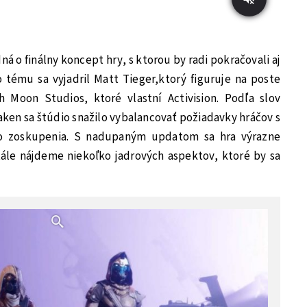
ná o finálny koncept hry, s ktorou by radi pokračovali aj
 tému sa vyjadril Matt Tieger,ktorý figuruje na poste
 Moon Studios, ktoré vlastní Activision. Podľa slov
aken sa štúdio snažilo vybalancovať požiadavky hráčov s
ho zoskupenia. S nadupaným updatom sa hra výrazne
le nájdeme niekoľko jadrových aspektov, ktoré by sa