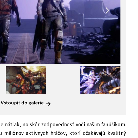
Vstoupit do galerie
me nátlak, no skôr zodpovednosť voči našim fanúšikom.
u miliónov aktívnych hráčov, ktorí očakávajú kvalitný