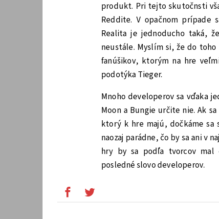
produkt. Pri tejto skutočnsti v
Reddite. V opačnom prípade s
Realita je jednoducho taká, že
neustále. Myslím si, že do toho
fanúšikov, ktorým na hre veľmi
podotýka Tieger.
Mnoho developerov sa vďaka j
Moon a Bungie určite nie. Ak sa
ktorý k hre majú, dočkáme sa 
naozaj parádne, čo by sa ani v 
hry by sa podľa tvorcov mal 
posledné slovo developerov.