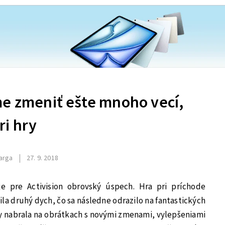
me zmeniť ešte mnoho vecí,
ri hry
arga
27. 9. 2018
je pre Activision obrovský úspech. Hra pri príchode
la druhý dych, čo sa následne odrazilo na fantastických
y nabrala na obrátkach s novými zmenami, vylepšeniami