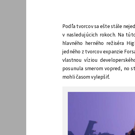
Podľa tvorcov sa ešte stále nejed
v nasledujúcich rokoch. Na túto
hlavného herného režiséra High
jedného z tvorcov expanzie Fors
vlastnou víziou developerské
posunula smerom vopred, no stá
mohli časom vylepšiť.