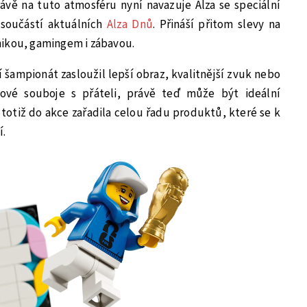
ávě na tuto atmosféru nyní navazuje Alza se speciální
e součástí aktuálních
Alza Dnů
. Přináší přitom slevy na
nikou, gamingem i zábavou.
ní šampionát zasloužil lepší obraz, kvalitnější zvuk nebo
lové souboje s přáteli, právě teď může být ideální
za totiž do akce zařadila celou řadu produktů, které se k
í.