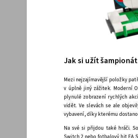
Jak si užít šampionát 
Mezi nejzajímavější položky pat
v úplně jiný zážitek. Moderní 
plynulé zobrazení rychlých akc
vidět. Ve slevách se ale objev
vybavení, díky kterému dostanou
Na své si přijdou také hráči. 
Switch 2 nebo fotbalový hit EA 