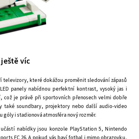
ještě víc
ří televizory, které dokážou proměnit sledování zápasů
OLED panely nabídnou perfektní kontrast, vysoký jas i
í, což je právě při sportovních přenosech velmi dobře
ily také soundbary, projektory nebo další audio-video
 góly i stadionová atmosféra nový rozměr.
Součástí nabídky jsou konzole PlayStation 5, Nintendo
Sports FC 26. A pokud vás baví fotbal i mimo obrazovku,