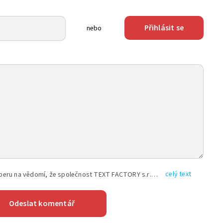
Přihlásit se
nebo
celý text
Vyplněním shora uvedených údajů beru na vědomí, že společnost TEXT FACTORY s.r.o., sídlem Brno, Durďákova 336/29, Černá Pole, PSČ: 613 00, IČ: 06157831, zapsané u Krajského soudu v Brně, oddíl C, vložka 100399, bude zpracovávat mé osobní údaje uvedené v rámci mnou vyplněného registračního formuláře na základě oprávněných zájmů TEXT FACTORY s.r.o. dle čl. 6 odst. 1 písm. f) GDPR a pro splnění právních povinností (čl. 6 odst. 1 písm. c) GDPR), a to pro tyto účely: nezbytnost zajistit oprávnění návštěvníka webových stránek provozovaných společností TEXT FACTORY s.r.o. přispívat aktivně ke zveřejněným článkům nebo v rámci diskusních fór a výkon práv TEXT FACTORY s.r.o. jako administrátora těchto diskusních fór. Více informací o zpracování osobních údajů a právech lze nalézt v