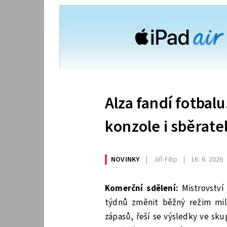
Alza fandí fotbalu
konzole i sběrat
NOVINKY
Jiří Filip
16. 6. 2026
Komerční sdělení:
Mistrovství 
týdnů změnit běžný režim mil
zápasů, řeší se výsledky ve skup