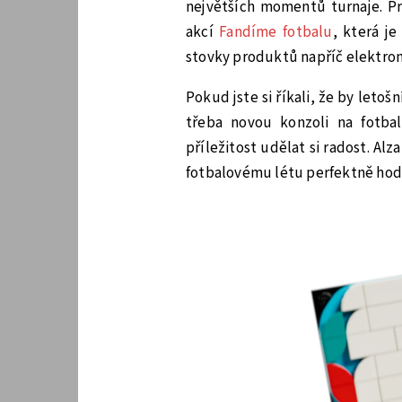
největších momentů turnaje. Pr
akcí
Fandíme fotbalu
, která j
stovky produktů napříč elektro
Pokud jste si říkali, že by letoš
třeba novou konzoli na fotba
příležitost udělat si radost. Al
fotbalovému létu perfektně hod