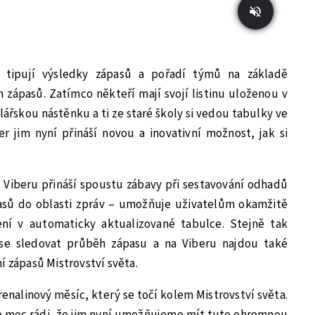
 tipují výsledky zápasů a pořadí týmů na základě
zápasů. Zatímco někteří mají svojí listinu uloženou v
elářskou nástěnku a ti ze staré školy si vedou tabulky ve
jim nyní přináší novou a inovativní možnost, jak si
 Viberu přináší spoustu zábavy při sestavování odhadů
asů do oblasti zpráv – umožňuje uživatelům okamžitě
ní v automaticky aktualizované tabulce. Stejně tak
se sledovat průběh zápasu a na Viberu najdou také
í zápasů Mistrovství světa.
renalinový měsíc, který se točí kolem Mistrovství světa.
me moc rádi, že jim nyní umožňujeme mít tuto ohromnou