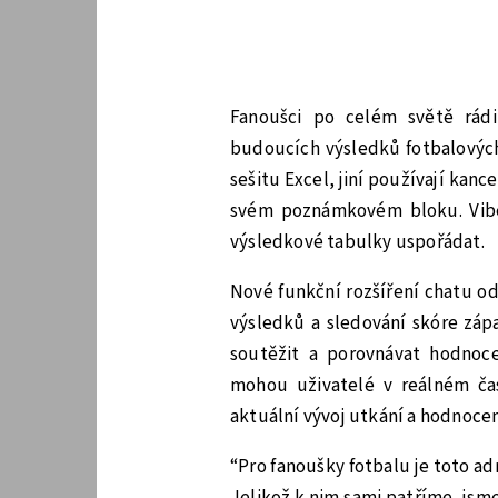
Fanoušci po celém světě rádi
budoucích výsledků fotbalových 
sešitu Excel, jiní používají kanc
svém poznámkovém bloku. Viber 
výsledkové tabulky uspořádat.
Nové funkční rozšíření chatu od
výsledků a sledování skóre záp
soutěžit a porovnávat hodnoce
mohou uživatelé v reálném ča
aktuální vývoj utkání a hodnocen
“Pro fanoušky fotbalu je toto ad
Jelikož k nim sami patříme, js