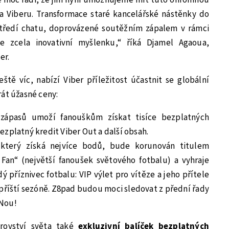
a Viberu. Transformace staré kancelářské nástěnky do
středí chatu, doprovázené soutěžním zápalem v rámci
je zcela inovativní myšlenku,“ říká Djamel Agaoua,
er.
ště víc, nabízí Viber příležitost účastnit se globální
rát úžasné ceny:
zápasů umoží fanouškům získat tisíce bezplatných
zplatný kredit Viber Out a další obsah.
 který získá nejvíce bodů, bude korunován titulem
Fan“ (největší fanoušek světového fotbalu) a vyhraje
ý příznivec fotbalu: VIP výlet pro vítěze a jeho přítele
v příští sezóně. Z8pad budou moci sledovat z přední řady
 Nou!
strovství světa také
exkluzivní balíček bezplatných