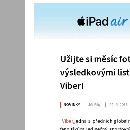
Užijte si měsíc f
výsledkovými lis
Viber!
NOVINKY
Jiří Filip
22. 6. 2018
Viber
,jedna z předních globál
fanouškům jedinečný sportovní