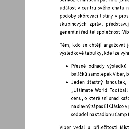
událost v centru svého chatu n
podoby skórovací listiny v pro
skupinových zpráv, představu
generální ředitel společnosti Vib
Těm, kdo se chtějí angažovat je
výsledkové tabulky, kde lze vyh
Přesné odhady výsledků 
balíčků samolepek Viber, be
Jeden šťastný fanoušek,
„Ultimate World Football 
cenu, o které sní snad každ
na slavný zápas El Clásico 
sedadel na stadionu Camp
Viber vydal u příležitosti Mi