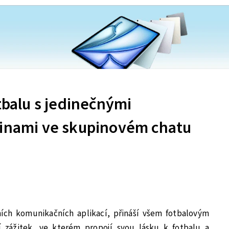
otbalu s jedinečnými
tinami ve skupinovém chatu
ních komunikačních aplikací, přináší všem fotbalovým
 zážitek, ve kterém propojí svou lásku k fotbalu a