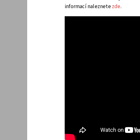
informací naleznete
zde
.