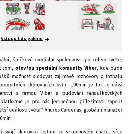
Vstoupit do galerie
ální, špičkové mediální společnosti po celém světě,
t.com,
otevřou speciální komunity Viber
, kde bude
šků možnost sledovat zajímavé rozhovory o fotbalu
munitních skórovacích listin. „90min je to, co dává
erství s firmou Viber a budování fanouškovských
platformě je pro nás jedinečnou příležitostí zapojit
ětší události světa.“ Andres Cardenas, globální manažer
90min.
i svojí skórovací listinu ve skupinovém chatu, více