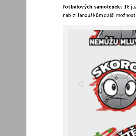
fotbalových samolepek
v 16 j
nabízí fanouškům další možnosti