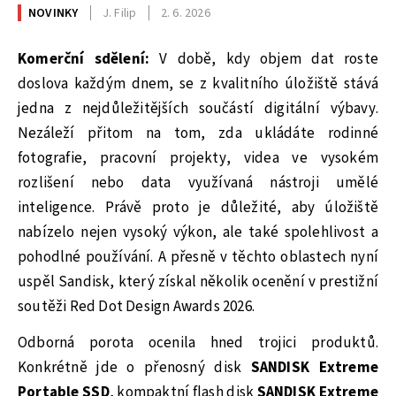
NOVINKY
J. Filip
2. 6. 2026
Komerční sdělení:
V době, kdy objem dat roste
doslova každým dnem, se z kvalitního úložiště stává
jedna z nejdůležitějších součástí digitální výbavy.
Nezáleží přitom na tom, zda ukládáte rodinné
fotografie, pracovní projekty, videa ve vysokém
rozlišení nebo data využívaná nástroji umělé
inteligence. Právě proto je důležité, aby úložiště
nabízelo nejen vysoký výkon, ale také spolehlivost a
pohodlné používání. A přesně v těchto oblastech nyní
uspěl Sandisk, který získal několik ocenění v prestižní
soutěži Red Dot Design Awards 2026.
Odborná porota ocenila hned trojici produktů.
Konkrétně jde o přenosný disk
SANDISK Extreme
Portable SSD
, kompaktní flash disk
SANDISK Extreme