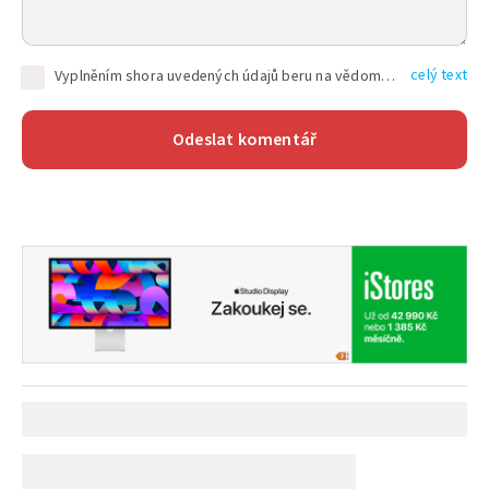
celý text
Vyplněním shora uvedených údajů beru na vědomí, že společnost TEXT FACTORY s.r.o., sídlem Brno, Durďákova 336/29, Černá Pole, PSČ: 613 00, IČ: 06157831, zapsané u Krajského soudu v Brně, oddíl C, vložka 100399, bude zpracovávat mé osobní údaje uvedené v rámci mnou vyplněného registračního formuláře na základě oprávněných zájmů TEXT FACTORY s.r.o. dle čl. 6 odst. 1 písm. f) GDPR a pro splnění právních povinností (čl. 6 odst. 1 písm. c) GDPR), a to pro tyto účely: nezbytnost zajistit oprávnění návštěvníka webových stránek provozovaných společností TEXT FACTORY s.r.o. přispívat aktivně ke zveřejněným článkům nebo v rámci diskusních fór a výkon práv TEXT FACTORY s.r.o. jako administrátora těchto diskusních fór. Více informací o zpracování osobních údajů a právech lze nalézt v