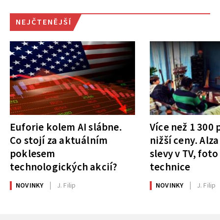
NEJČTENĚJŠÍ
Euforie kolem AI slábne.
Více než 1 300
Co stojí za aktuálním
nižší ceny. Alza
poklesem
slevy v TV, foto
technologických akcií?
technice
NOVINKY
J. Filip
NOVINKY
J. Filip