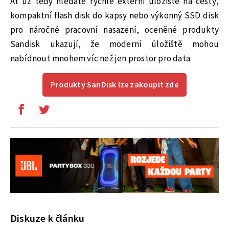
Ať už tedy hledáte rychlé externí úložiště na cesty,
kompaktní flash disk do kapsy nebo výkonný SSD disk
pro náročné pracovní nasazení, oceněné produkty
Sandisk ukazují, že moderní úložiště mohou
nabídnout mnohem víc než jen prostor pro data.
Produkty SanDisk lze zakoupit zde
Diskuze k článku