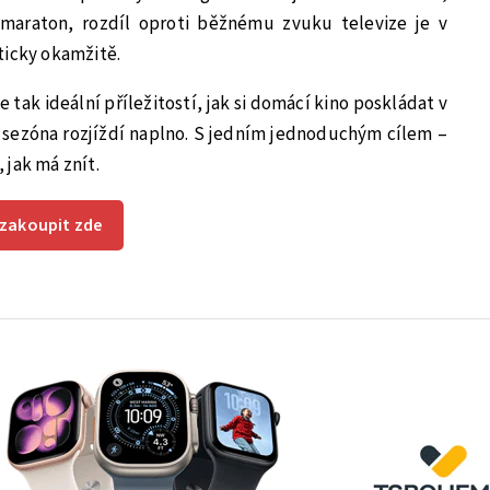
 maraton, rozdíl oproti běžnému zvuku televize je v
ticky okamžitě.
e tak ideální příležitostí, jak si domácí kino poskládat v
á sezóna rozjíždí naplno. S jedním jednoduchým cílem –
 jak má znít.
 zakoupit zde