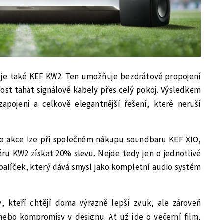
 je také KEF KW2. Ten umožňuje bezdrátové propojení
st tahat signálové kabely přes celý pokoj. Výsledkem
 zapojení a celkově elegantnější řešení, které neruší
to akce lze při společném nákupu soundbaru KEF XIO,
u KW2 získat 20% slevu. Nejde tedy jen o jednotlivé
alíček, který dává smysl jako kompletní audio systém
, kteří chtějí doma výrazně lepší zvuk, ale zároveň
e nebo kompromisy v designu. Ať už jde o večerní film,