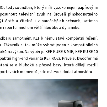
IO, tedy soundbar, který míří vysoko nejen papírovými
 posunout televizní zvuk na úroveň plnohodnotného
t čisté a čitelné i v náročnějších scénách, zatímco
m i sportu mnohem větší hloubku a dynamiku.
oundbaru samotném. KEF k němu staví kompletní řešení,
k. Zákazník si tak může vybrat jeden z kompatibilních
oků na výkon. Na výběr je KEF KUBE 8 MIE, KEF KUBE 10
aktní high-end varianta KEF KC62. Právě subwoofer má
stará se o hluboké a přesné basy, které dělají rozdíl
sportovních momentů, kde má zvuk dodat atmosféru.