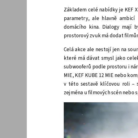
Základem celé nabídky je KEF X
parametry, ale hlavně ambicí
domácího kina. Dialogy mají bý
prostorový zvuk má dodat filmů
Celá akce ale nestojí jen na s
které má dávat smysl jako cele
subwooferů podle prostoru i nár
MIE, KEF KUBE 12 MIE nebo komp
v této sestavě klíčovou roli – 
zejména u filmových scén nebo 