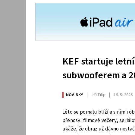
KEF startuje letn
subwooferem a 2
NOVINKY
Jiří Filip
16. 5. 2026
Léto se pomalu blíží a s ním i o
přenosy, filmové večery, seriál
ukáže, že obraz už dávno nestačí