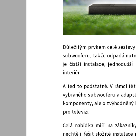
Důležitým prvkem celé sestavy
subwooferu, takže odpadá nutno
je čistší instalace, jednodušší
interiér.
A teď to podstatné. V rámci té
vybraného subwooferu a adaptér
komponenty, ale o zvýhodněný b
pro televizi.
Celá nabídka míří na zákazníky
nechtějí řešit složité instalac