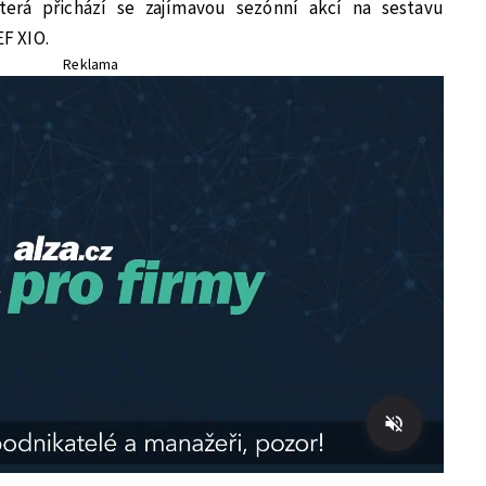
terá přichází se zajímavou sezónní akcí na sestavu
F XIO.
Reklama