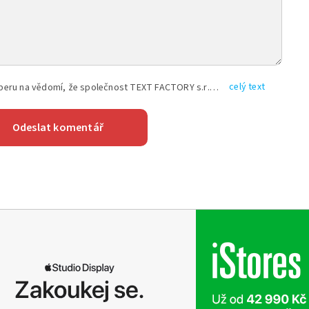
celý text
Vyplněním shora uvedených údajů beru na vědomí, že společnost TEXT FACTORY s.r.o., sídlem Brno, Durďákova 336/29, Černá Pole, PSČ: 613 00, IČ: 06157831, zapsané u Krajského soudu v Brně, oddíl C, vložka 100399, bude zpracovávat mé osobní údaje uvedené v rámci mnou vyplněného registračního formuláře na základě oprávněných zájmů TEXT FACTORY s.r.o. dle čl. 6 odst. 1 písm. f) GDPR a pro splnění právních povinností (čl. 6 odst. 1 písm. c) GDPR), a to pro tyto účely: nezbytnost zajistit oprávnění návštěvníka webových stránek provozovaných společností TEXT FACTORY s.r.o. přispívat aktivně ke zveřejněným článkům nebo v rámci diskusních fór a výkon práv TEXT FACTORY s.r.o. jako administrátora těchto diskusních fór. Více informací o zpracování osobních údajů a právech lze nalézt v