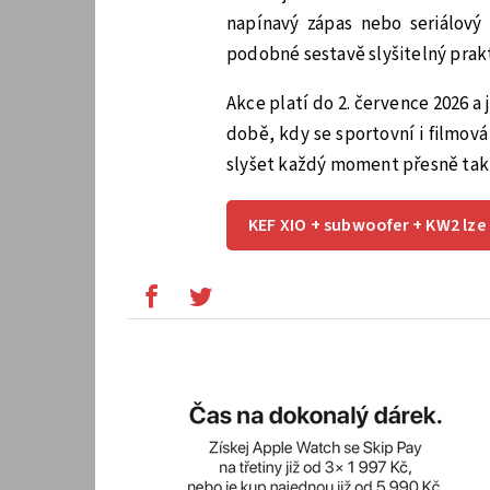
napínavý zápas nebo seriálový
podobné sestavě slyšitelný prak
Akce platí do 2. července 2026 a j
době, kdy se sportovní i filmov
slyšet každý moment přesně tak,
KEF XIO + subwoofer + KW2 lze