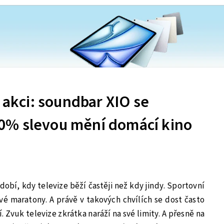
í akci: soundbar XIO se
0% slevou mění domácí kino
bdobí, kdy televize běží častěji než kdy jindy. Sportovní
ové maratony. A právě v takových chvílích se dost často
. Zvuk televize zkrátka naráží na své limity. A přesně na