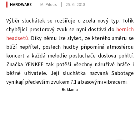
HARDWARE
M. Pilous
25. 6. 2018
Výběr sluchátek se rozšiřuje o zcela nový typ. Tolik
chybějící prostorový zvuk se nyní dostává do
herních
headsetů
. Díky němu lze slyšet, ze kterého směru se
blíží nepřítel, poslech hudby připomíná atmosférou
koncert a každá melodie posluchače doslova pohltí.
Značka YENKEE tak potěší všechny náruživé hráče i
běžné uživatele. Její sluchátka nazvaná Sabotage
vynikají především zvukem 7.1 a basovými vibracemi.
Reklama