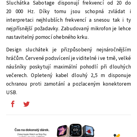
Sluchátka Sabotage disponují frekvencí od 20 do
20 000 Hz. Díky tomu jsou schopná zvládat i
interpretaci nejhlubších frekvencí a snesou tak i ty
nejpřísnější požadavky. Zabudovaný mikrofon je lehce
nastavitelný pomocí ohebného krku.
Design sluchátek je přizpůsobený nejnáročnějším
hráčům. Červené podsvícení je viditelné i ve tmě, velké
náušníky poskytují maximální pohodlí při dlouhých
večerech. Opletený kabel dlouhý 2,5 m disponuje
ochranou proti zamotání a pozlaceným konektorem
USB.