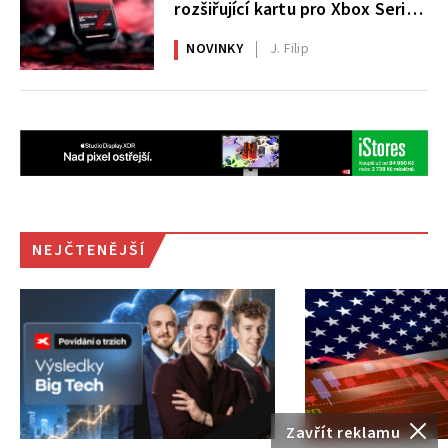
rozšiřující kartu pro Xbox Series
X|S
NOVINKY
J. Filip
NEJČTENĚJŠÍ
Zavřít reklamu