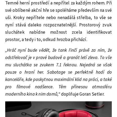
Temné herní prostředí a nepřítel za každým rohem. Při
své oblíbené akční hře se spoléháme především na své
uši. Kroky nepřítele nebo nenadálá střelba, to vše se
nyní stává daleko rozpoznatelnější. Prostorový zvuk
sluchátek nabídne možnost zcela identifikovat
prostor, a tedy i to, odkud hrozba přichází.
„Hráč nyní bude vědět, že tank řinčí právě za ním, že
odstřelovač je v pravé budově a granát letí zleva. To vše
mu sluchátka se zvukem 7.1 řeknou. Nejedná se však
pouze o hraní her. Sabotage se perfektně hodí do
kanceláře, kde poskytnou maximální klid na práci, a také
pro filmové nadšence. Těm přinesou atmosféru
moderního kina k nim domů,“
doplňuje Goran Setler.