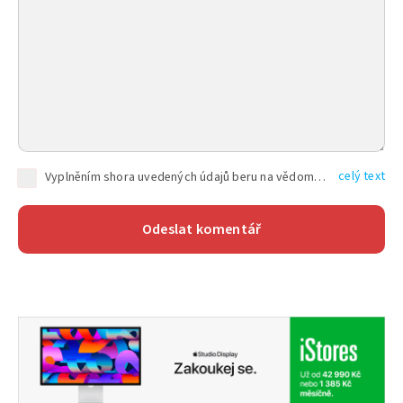
celý text
Vyplněním shora uvedených údajů beru na vědomí, že společnost TEXT FACTORY s.r.o., sídlem Brno, Durďákova 336/29, Černá Pole, PSČ: 613 00, IČ: 06157831, zapsané u Krajského soudu v Brně, oddíl C, vložka 100399, bude zpracovávat mé osobní údaje uvedené v rámci mnou vyplněného registračního formuláře na základě oprávněných zájmů TEXT FACTORY s.r.o. dle čl. 6 odst. 1 písm. f) GDPR a pro splnění právních povinností (čl. 6 odst. 1 písm. c) GDPR), a to pro tyto účely: nezbytnost zajistit oprávnění návštěvníka webových stránek provozovaných společností TEXT FACTORY s.r.o. přispívat aktivně ke zveřejněným článkům nebo v rámci diskusních fór a výkon práv TEXT FACTORY s.r.o. jako administrátora těchto diskusních fór. Více informací o zpracování osobních údajů a právech lze nalézt v