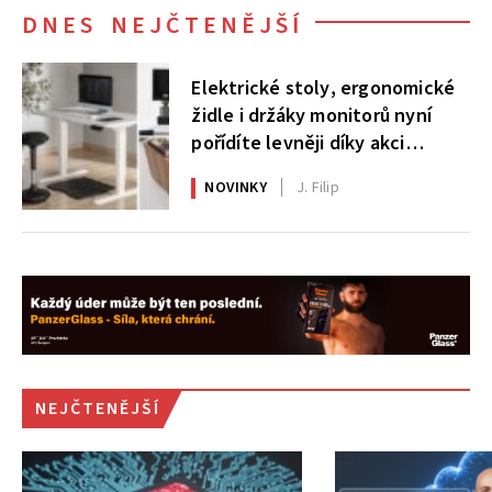
DNES NEJČTENĚJŠÍ
Elektrické stoly, ergonomické
židle i držáky monitorů nyní
pořídíte levněji díky akci
AlzaErgo
NOVINKY
J. Filip
NEJČTENĚJŠÍ