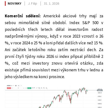
NOVINKY
J. Filip
31. 1. 2026
Komerční sdělení:
Americké akciové trhy mají za
sebou mimořádně silné období. Index S&P 500 v
posledních třech letech dělal investorům radost
nadprůměrnými výnosy, když v roce 2023 vzrostl o 26
%, v roce 2024 o 25 % a loni přidal dalších více než 15 %.
Ani začátek letošního roku zatím neztrácí dech. Za
první čtyři týdny roku 2026 si index připsal přibližně 2
%, což mezi investory znovu otevírá otázku, zda
existuje přímá souvislost mezi výkonem trhu v lednu a
jeho výsledkem na konci prosince.