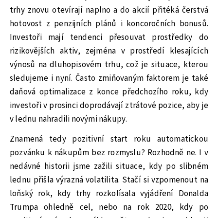
trhy znovu otevírají naplno a do akcií přitéká čerstvá
hotovost z penzijních plánů i koncoročních bonusů.
Investoři mají tendenci přesouvat prostředky do
rizikovějších aktiv, zejména v prostředí klesajících
výnosů na dluhopisovém trhu, což je situace, kterou
sledujeme i nyní. Často zmiňovaným faktorem je také
daňová optimalizace z konce předchozího roku, kdy
investoři v prosinci doprodávají ztrátové pozice, aby je
v lednu nahradili novými nákupy.
Znamená tedy pozitivní start roku automatickou
pozvánku k nákupům bez rozmyslu? Rozhodně ne. I v
nedávné historii jsme zažili situace, kdy po slibném
lednu přišla výrazná volatilita. Stačí si vzpomenout na
loňský rok, kdy trhy rozkolísala vyjádření Donalda
Trumpa ohledně cel, nebo na rok 2020, kdy po