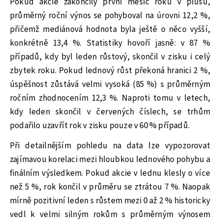
Pokud akcie zakončily první měsíc roku v plusu,
průměrný roční výnos se pohyboval na úrovni 12,2 %,
přičemž mediánová hodnota byla ještě o něco vyšší,
konkrétně 13,4 %. Statistiky hovoří jasně: v 87 %
případů, kdy byl leden růstový, skončil v zisku i celý
zbytek roku. Pokud lednový růst překoná hranici 2 %,
úspěšnost zůstává velmi vysoká (85 %) s průměrným
ročním zhodnocením 12,3 %. Naproti tomu v letech,
kdy leden skončil v červených číslech, se trhům
podařilo uzavřít rok v zisku pouze v 60 % případů.
Při detailnějším pohledu na data lze vypozorovat
zajímavou korelaci mezi hloubkou lednového pohybu a
finálním výsledkem. Pokud akcie v lednu klesly o více
než 5 %, rok končil v průměru se ztrátou 7 %. Naopak
mírně pozitivní leden s růstem mezi 0 až 2 % historicky
vedl k velmi silným rokům s průměrným výnosem