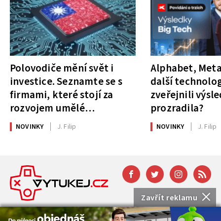
Polovodiče mění svět i
Alphabet, Meta
investice. Seznamte se s
další technolog
firmami, které stojí za
zveřejnili výsl
rozvojem umělé
prozradila?
inteligence
NOVINKY
J. Filip
NOVINKY
J. Filip
Zavřít reklamu