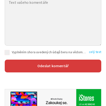
celý text
Vyplněním shora uvedených údajů beru na vědomí, že společnost TEXT FACTORY s.r.o., sídlem Brno, Durďákova 336/29, Černá Pole, PSČ: 613 00, IČ: 06157831, zapsané u Krajského soudu v Brně, oddíl C, vložka 100399, bude zpracovávat mé osobní údaje uvedené v rámci mnou vyplněného registračního formuláře na základě oprávněných zájmů TEXT FACTORY s.r.o. dle čl. 6 odst. 1 písm. f) GDPR a pro splnění právních povinností (čl. 6 odst. 1 písm. c) GDPR), a to pro tyto účely: nezbytnost zajistit oprávnění návštěvníka webových stránek provozovaných společností TEXT FACTORY s.r.o. přispívat aktivně ke zveřejněným článkům nebo v rámci diskusních fór a výkon práv TEXT FACTORY s.r.o. jako administrátora těchto diskusních fór. Více informací o zpracování osobních údajů a právech lze nalézt v