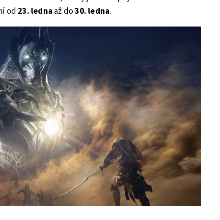
ní od
23. ledna
až do
30. ledna
.