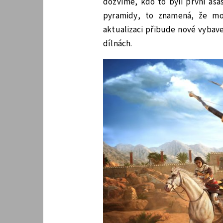
dozvíme, kdo to byli první asa
pyramidy, to znamená, že mo
aktualizaci přibude nové vybav
dílnách.