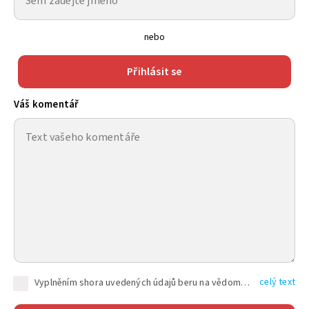
nebo
Přihlásit se
Váš komentář
celý text
Vyplněním shora uvedených údajů beru na vědomí, že společnost TEXT FACTORY s.r.o., sídlem Brno, Durďákova 336/29, Černá Pole, PSČ: 613 00, IČ: 06157831, zapsané u Krajského soudu v Brně, oddíl C, vložka 100399, bude zpracovávat mé osobní údaje uvedené v rámci mnou vyplněného registračního formuláře na základě oprávněných zájmů TEXT FACTORY s.r.o. dle čl. 6 odst. 1 písm. f) GDPR a pro splnění právních povinností (čl. 6 odst. 1 písm. c) GDPR), a to pro tyto účely: nezbytnost zajistit oprávnění návštěvníka webových stránek provozovaných společností TEXT FACTORY s.r.o. přispívat aktivně ke zveřejněným článkům nebo v rámci diskusních fór a výkon práv TEXT FACTORY s.r.o. jako administrátora těchto diskusních fór. Více informací o zpracování osobních údajů a právech lze nalézt v