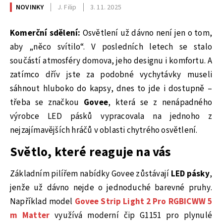
NOVINKY
J. Filip
3. 11. 2025
Komerční sdělení:
Osvětlení už dávno není jen o tom,
aby „něco svítilo“. V posledních letech se stalo
součástí atmosféry domova, jeho designu i komfortu. A
zatímco dřív jste za podobné vychytávky museli
sáhnout hluboko do kapsy, dnes to jde i dostupně –
třeba se značkou
Govee
, která se z nenápadného
výrobce LED pásků vypracovala na jednoho z
nejzajímavějších hráčů v oblasti chytrého osvětlení.
Světlo, které reaguje na vás
Základním pilířem nabídky Govee zůstávají
LED pásky
,
jenže už dávno nejde o jednoduché barevné pruhy.
Například model
Govee Strip Light 2 Pro RGBICWW 5
m Matter
využívá moderní čip G1151 pro plynulé