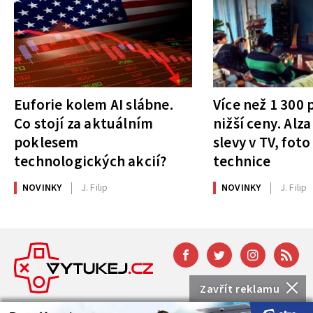
Euforie kolem AI slábne.
Více než 1 300
Co stojí za aktuálním
nižší ceny. Alza
poklesem
slevy v TV, foto
technologických akcií?
technice
NOVINKY
J. Filip
NOVINKY
J. Filip
Zavřít reklamu