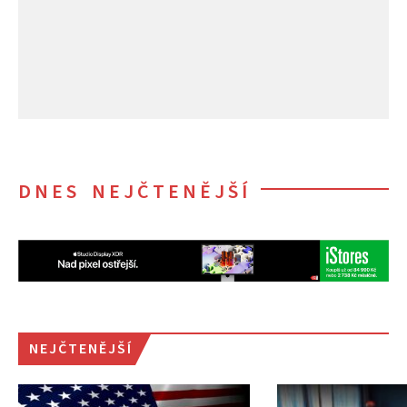
DNES NEJČTENĚJŠÍ
NEJČTENĚJŠÍ