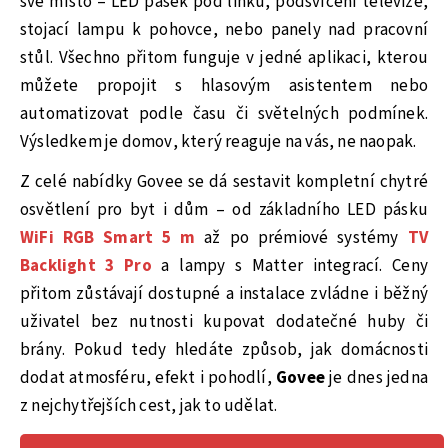
své místo – LED pásek pod linku, podsvícení televize,
stojací lampu k pohovce, nebo panely nad pracovní
stůl. Všechno přitom funguje v jedné aplikaci, kterou
můžete propojit s hlasovým asistentem nebo
automatizovat podle času či světelných podmínek.
Výsledkem je domov, který reaguje na vás, ne naopak.
Z celé nabídky Govee se dá sestavit kompletní chytré
osvětlení pro byt i dům – od základního LED pásku
WiFi RGB Smart 5 m
až po prémiové systémy
TV
Backlight 3 Pro
a lampy s Matter integrací. Ceny
přitom zůstávají dostupné a instalace zvládne i běžný
uživatel bez nutnosti kupovat dodatečné huby či
brány. Pokud tedy hledáte způsob, jak domácnosti
dodat atmosféru, efekt i pohodlí,
Govee
je dnes jedna
z nejchytřejších cest, jak to udělat.