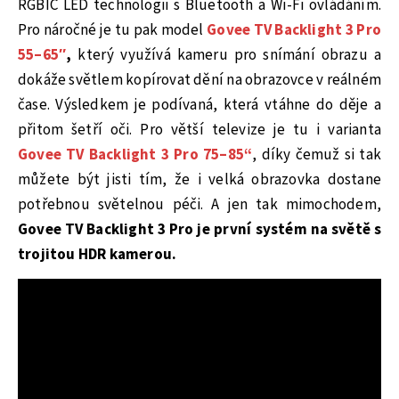
RGBIC LED technologii s Bluetooth a Wi-Fi ovládáním.
Pro náročné je tu pak model
Govee TV Backlight 3 Pro
55–65″
,
který využívá kameru pro snímání obrazu a
dokáže světlem kopírovat dění na obrazovce v reálném
čase. Výsledkem je podívaná, která vtáhne do děje a
přitom šetří oči. Pro větší televize je tu i varianta
Govee TV Backlight 3 Pro 75–85“
, díky čemuž si tak
můžete být jisti tím, že i velká obrazovka dostane
potřebnou světelnou péči. A jen tak mimochodem,
Govee TV Backlight 3 Pro je
první systém na světě s
trojitou HDR kamerou.