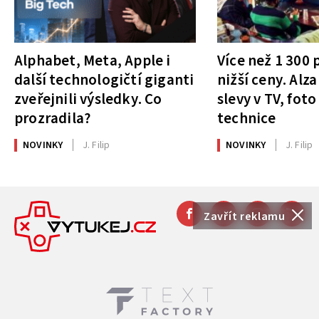
Alphabet, Meta, Apple i
Více než 1 300
další technologičtí giganti
nižší ceny. Alza
zveřejnili výsledky. Co
slevy v TV, foto
prozradila?
technice
NOVINKY
J. Filip
NOVINKY
J. Filip
Zavřít reklamu