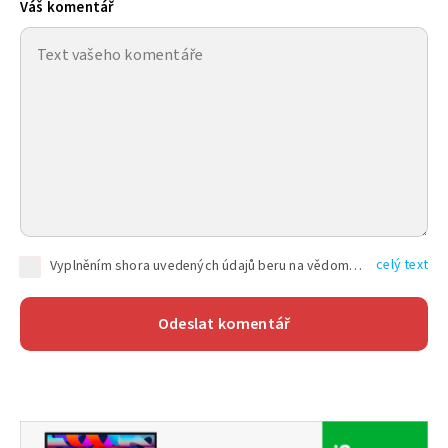
Váš komentář
celý text
Vyplněním shora uvedených údajů beru na vědomí, že společnost TEXT FACTORY s.r.o., sídlem Brno, Durďákova 336/29, Černá Pole, PSČ: 613 00, IČ: 06157831, zapsané u Krajského soudu v Brně, oddíl C, vložka 100399, bude zpracovávat mé osobní údaje uvedené v rámci mnou vyplněného registračního formuláře na základě oprávněných zájmů TEXT FACTORY s.r.o. dle čl. 6 odst. 1 písm. f) GDPR a pro splnění právních povinností (čl. 6 odst. 1 písm. c) GDPR), a to pro tyto účely: nezbytnost zajistit oprávnění návštěvníka webových stránek provozovaných společností TEXT FACTORY s.r.o. přispívat aktivně ke zveřejněným článkům nebo v rámci diskusních fór a výkon práv TEXT FACTORY s.r.o. jako administrátora těchto diskusních fór. Více informací o zpracování osobních údajů a právech lze nalézt v