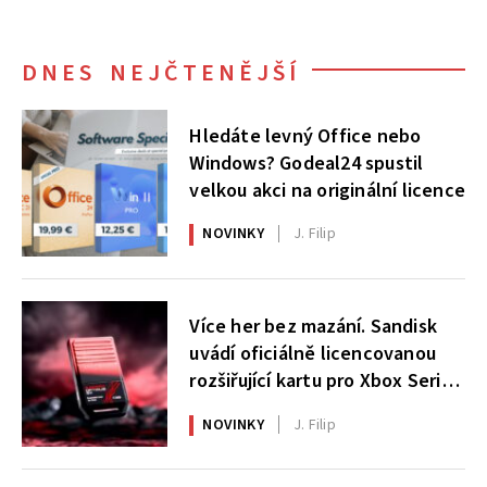
DNES NEJČTENĚJŠÍ
Hledáte levný Office nebo
Windows? Godeal24 spustil
velkou akci na originální licence
NOVINKY
J. Filip
Více her bez mazání. Sandisk
uvádí oficiálně licencovanou
rozšiřující kartu pro Xbox Series
X|S
NOVINKY
J. Filip