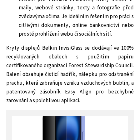
maily, webové stránky, texty a fotografie před
zvědavýma očima. Je ideálním řešením pro práci s
citlivými dokumenty, online bankovnictví nebo
prosté prohlížení webu či sociálních sítí.
Kryty displejů Belkin InvisiGlass se dodávají ve 100%
recyklovaných obalech s použitím papíru
certifikovaného organizací Forest Stewardship Council.
Balení obsahuje čisticí hadřík, nálepku pro odstranění
prachu, která zabraňuje vzniku vzduchových bublin, a
patentovaný zásobník Easy Align pro bezchybné
zarovnání a spolehlivou aplikaci.