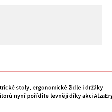
trické stoly, ergonomické židle i držáky
torů nyní pořídíte levněji díky akci AlzaEr