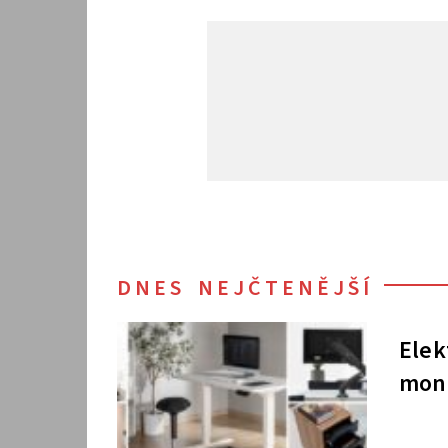
DNES NEJČTENĚJŠÍ
Elek
moni