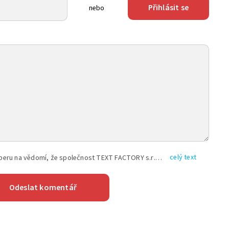
Přihlásit se
nebo
celý text
Vyplněním shora uvedených údajů beru na vědomí, že společnost TEXT FACTORY s.r.o., sídlem Brno, Durďákova 336/29, Černá Pole, PSČ: 613 00, IČ: 06157831, zapsané u Krajského soudu v Brně, oddíl C, vložka 100399, bude zpracovávat mé osobní údaje uvedené v rámci mnou vyplněného registračního formuláře na základě oprávněných zájmů TEXT FACTORY s.r.o. dle čl. 6 odst. 1 písm. f) GDPR a pro splnění právních povinností (čl. 6 odst. 1 písm. c) GDPR), a to pro tyto účely: nezbytnost zajistit oprávnění návštěvníka webových stránek provozovaných společností TEXT FACTORY s.r.o. přispívat aktivně ke zveřejněným článkům nebo v rámci diskusních fór a výkon práv TEXT FACTORY s.r.o. jako administrátora těchto diskusních fór. Více informací o zpracování osobních údajů a právech lze nalézt v