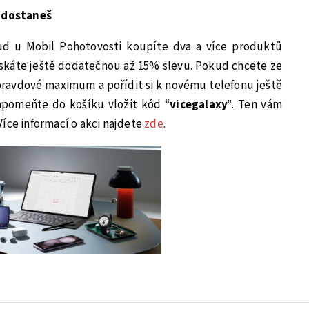
u dostaneš
ud u Mobil Pohotovosti koupíte dva a více produktů
ískáte ještě dodatečnou až 15% slevu. Pokud chcete ze
avdové maximum a pořídit si k novému telefonu ještě
apomeňte do košíku vložit kód “
vicegalaxy
”. Ten vám
. Více informací o akci najdete
zde
.