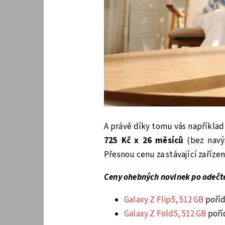
A právě díky tomu vás napříkla
725 Kč x 26 měsíců
(bez navýš
Přesnou cenu za stávající zaříze
Ceny ohebných novinek po odečte
Galaxy Z Flip5, 512 GB
poříd
Galaxy Z Fold5, 512 GB
poří