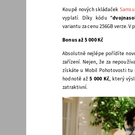
Koupě nových skládaček
Samsun
vyplatí. Díky kódu “
dvojnas
variantu za cenu 256GB verze. V p
Bonus až 5 000 Kč
Absolutně nejlépe pořídíte nov
zařízení. Nejen, že za nepoužív
získáte u Mobil Pohotovosti tu
hodnotě až
5 000 Kč
, který vý
zatraktivní.