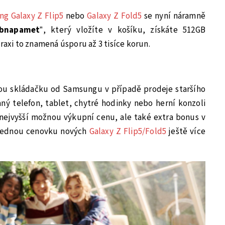
g Galaxy Z Flip5
nebo
Galaxy Z Fold5
se nyní náramně
obnapamet
”, který vložíte v košíku, získáte 512GB
raxi to znamená úsporu až 3 tisíce korun.
ou skládačku od Samsungu v případě prodeje staršího
aný telefon, tablet, chytré hodinky nebo herní konzoli
 nejvyšší možnou výkupní cenu, ale také extra bonus v
slednou cenovku nových
Galaxy Z Flip5/Fold5
ještě více