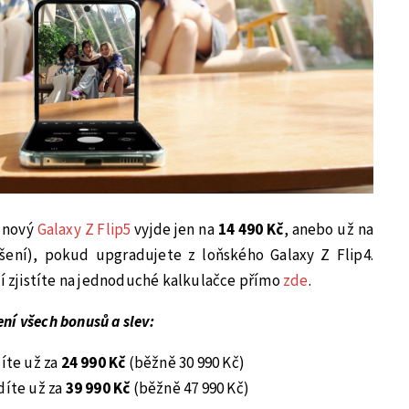
d nový
Galaxy Z Flip5
vyjde jen na
14 490 Kč
, anebo už na
ení), pokud upgradujete z loňského Galaxy Z Flip4.
ní zjistíte na jednoduché kalkulačce přímo
zde
.
ní všech bonusů a slev:
íte už za
24 990 Kč
(běžně 30 990 Kč)
díte už za
39 990 Kč
(běžně 47 990 Kč)