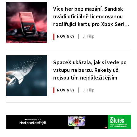
Více her bez mazání. Sandisk
uvádí oficiálně licencovanou
rozšiřující kartu pro Xbox Series
X|S
NOVINKY
J. Filip
SpaceX ukázala, jak si vede po
vstupu na burzu. Rakety už
nejsou tím nejdůležitějším
NOVINKY
J. Filip