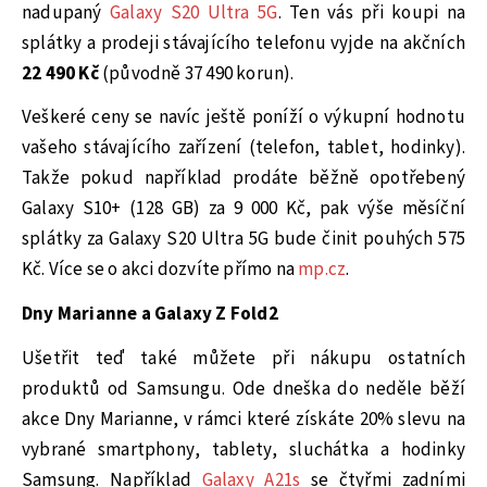
nadupaný
Galaxy S20 Ultra 5G
. Ten vás při koupi na
splátky a prodeji stávajícího telefonu vyjde na akčních
22 490 Kč
(původně 37 490 korun).
Veškeré ceny se navíc ještě poníží o výkupní hodnotu
vašeho stávajícího zařízení (telefon, tablet, hodinky).
Takže pokud například prodáte běžně opotřebený
Galaxy S10+ (128 GB) za 9 000 Kč, pak výše měsíční
splátky za Galaxy S20 Ultra 5G bude činit pouhých 575
Kč. Více se o akci dozvíte přímo na
mp.cz
.
Dny Marianne a Galaxy Z Fold2
Ušetřit teď také můžete při nákupu ostatních
produktů od Samsungu. Ode dneška do neděle běží
akce Dny Marianne, v rámci které získáte 20% slevu na
vybrané smartphony, tablety, sluchátka a hodinky
Samsung. Například
Galaxy A21s
se čtyřmi zadními