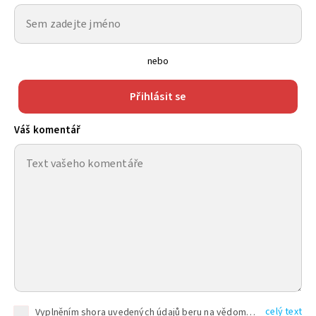
nebo
Přihlásit se
Váš komentář
celý text
Vyplněním shora uvedených údajů beru na vědomí, že společnost TEXT FACTORY s.r.o., sídlem Brno, Durďákova 336/29, Černá Pole, PSČ: 613 00, IČ: 06157831, zapsané u Krajského soudu v Brně, oddíl C, vložka 100399, bude zpracovávat mé osobní údaje uvedené v rámci mnou vyplněného registračního formuláře na základě oprávněných zájmů TEXT FACTORY s.r.o. dle čl. 6 odst. 1 písm. f) GDPR a pro splnění právních povinností (čl. 6 odst. 1 písm. c) GDPR), a to pro tyto účely: nezbytnost zajistit oprávnění návštěvníka webových stránek provozovaných společností TEXT FACTORY s.r.o. přispívat aktivně ke zveřejněným článkům nebo v rámci diskusních fór a výkon práv TEXT FACTORY s.r.o. jako administrátora těchto diskusních fór. Více informací o zpracování osobních údajů a právech lze nalézt v