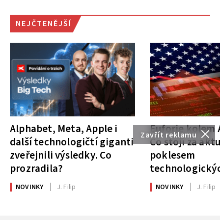
NEJČTENĚJŠÍ
Alphabet, Meta, Apple i
Euforie kolem A
Zavřít reklamu
další technologičtí giganti
Co stojí za akt
zveřejnili výsledky. Co
poklesem
prozradila?
technologickýc
NOVINKY
J. Filip
NOVINKY
J. Filip