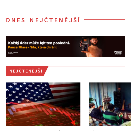
DNES NEJČTENĚJŠÍ
NEJČTENĚJŠÍ