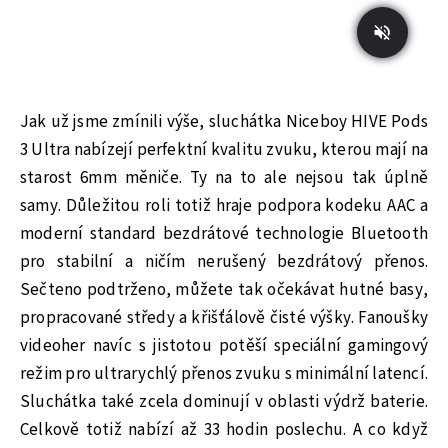
Jak už jsme zmínili výše, sluchátka Niceboy HIVE Pods
3 Ultra nabízejí perfektní kvalitu zvuku, kterou mají na
starost 6mm měniče. Ty na to ale nejsou tak úplně
samy. Důležitou roli totiž hraje podpora kodeku AAC a
moderní standard bezdrátové technologie Bluetooth
pro stabilní a ničím nerušený bezdrátový přenos.
Sečteno podtrženo, můžete tak očekávat hutné basy,
propracované středy a křišťálově čisté výšky. Fanoušky
videoher navíc s jistotou potěší speciální gamingový
režim pro ultrarychlý přenos zvuku s minimální latencí.
Sluchátka také zcela dominují v oblasti výdrž baterie.
Celkově totiž nabízí až 33 hodin poslechu. A co když