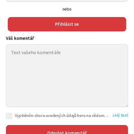
nebo
Přihlásit se
Váš komentář
celý text
Vyplněním shora uvedených údajů beru na vědomí, že společnost TEXT FACTORY s.r.o., sídlem Brno, Durďákova 336/29, Černá Pole, PSČ: 613 00, IČ: 06157831, zapsané u Krajského soudu v Brně, oddíl C, vložka 100399, bude zpracovávat mé osobní údaje uvedené v rámci mnou vyplněného registračního formuláře na základě oprávněných zájmů TEXT FACTORY s.r.o. dle čl. 6 odst. 1 písm. f) GDPR a pro splnění právních povinností (čl. 6 odst. 1 písm. c) GDPR), a to pro tyto účely: nezbytnost zajistit oprávnění návštěvníka webových stránek provozovaných společností TEXT FACTORY s.r.o. přispívat aktivně ke zveřejněným článkům nebo v rámci diskusních fór a výkon práv TEXT FACTORY s.r.o. jako administrátora těchto diskusních fór. Více informací o zpracování osobních údajů a právech lze nalézt v