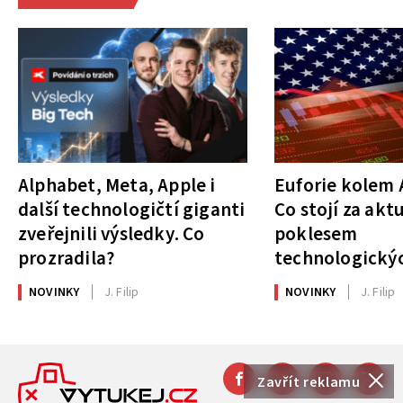
Alphabet, Meta, Apple i
Euforie kolem A
další technologičtí giganti
Co stojí za akt
zveřejnili výsledky. Co
poklesem
prozradila?
technologickýc
NOVINKY
J. Filip
NOVINKY
J. Filip
Zavřít reklamu