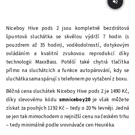
Niceboy Hive pods 2 jsou kompletně bezdrátová
špuntová sluchátka se skvělou výdrží 7 hodin (s
pouzdrem až 35 hodin), voděodolností, dotykovým
ovládáním a kvalitní zvukovou reprodukcí díky
technologii MaxxBass. Potěší také chytrá tlačítka
přímo na sluchátcích a funkce autopárování, kdy se
sluchátka sama spárují s telefonem po vytažení z boxu.
Běžná cena sluchátek Niceboy Hive pods 2 je 1490 Kč,
díky slevovému kódu
smniceboy20
je však můžete
získat za pouhých 1192 Kč – tedy o 20 % levněji. Jedná
se jen tak mimochodem o nejnižší cenu na českém trhu
– tedy minimálně podle srovnávače cen Heuréka.