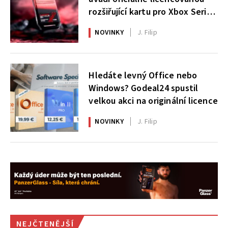
rozšiřující kartu pro Xbox Series
X|S
NOVINKY
J. Filip
Hledáte levný Office nebo
Windows? Godeal24 spustil
velkou akci na originální licence
NOVINKY
J. Filip
NEJČTENĚJŠÍ