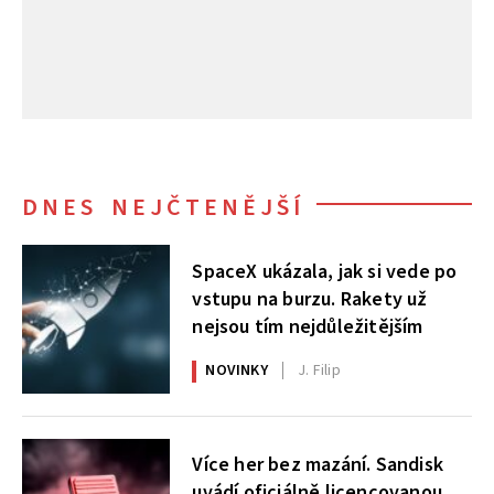
DNES NEJČTENĚJŠÍ
SpaceX ukázala, jak si vede po
vstupu na burzu. Rakety už
nejsou tím nejdůležitějším
NOVINKY
J. Filip
Více her bez mazání. Sandisk
uvádí oficiálně licencovanou