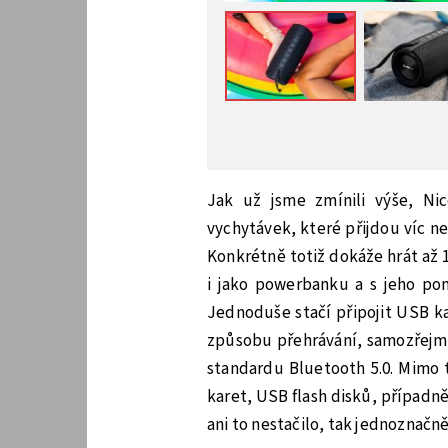
Jak už jsme zmínili výše, Ni
vychytávek, které přijdou víc ne
Konkrétně totiž dokáže hrát až 1
i jako powerbanku a s jeho pom
Jednoduše stačí připojit USB ka
způsobu přehrávání, samozřejmo
standardu Bluetooth 5.0. Mimo 
karet, USB flash disků, případn
ani to nestačilo, tak jednoznačn