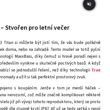
– Stvořen pro letní večer
 Titan si můžete být jistí tím, že vás bude pořádně
írek doma, nebo na zahradě. Tento model se totiž pyšní
ologií MaxxBass, díky čemuž si hravě poradí nejen s
 především vynikne u skutečně poctivých basů. A když
abízí se jednodušší řešení, než díky technologii
True
romady a užít si tak perfektní prostorový zvuk.
spojeno s koupáním. Jenže v tom je menší háček –
rovna nerozumí, což může značně komplikovat některé
lelo již při vývoji tohoto reproduktoru, který se proto
vodě dle stupně krytí IP67. Ať už se tedy setká s ranní