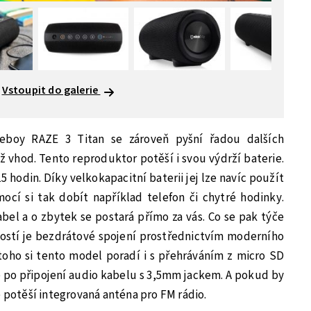
Vstoupit do galerie
ceboy RAZE 3 Titan se zároveň pyšní řadou dalších
ž vhod. Tento reproduktor potěší i svou výdrží baterie.
5 hodin. Díky velkokapacitní baterii jej lze navíc použít
ocí si tak dobít například telefon či chytré hodinky.
bel a o zbytek se postará přímo za vás. Co se pak týče
stí je bezdrátové spojení prostřednictvím moderního
toho si tento model poradí i s přehráváním z micro SD
ě po připojení audio kabelu s 3,5mm jackem. A pokud by
ě potěší integrovaná anténa pro FM rádio.