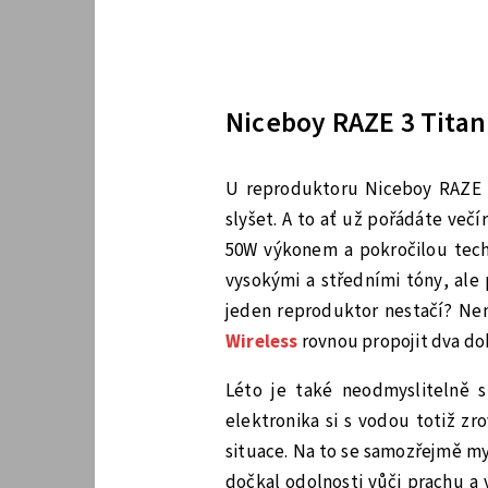
Niceboy RAZE 3 Titan 
U reproduktoru Niceboy RAZE 3
slyšet. A to ať už pořádáte več
50W výkonem a pokročilou techn
vysokými a středními tóny, ale
jeden reproduktor nestačí? Nen
Wireless
rovnou propojit dva doh
Léto je také neodmyslitelně 
elektronika si s vodou totiž z
situace. Na to se samozřejmě mys
dočkal odolnosti vůči prachu a 