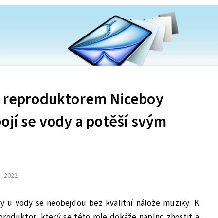
s reproduktorem Niceboy
ojí se vody a potěší svým
6. 2022
y u vody se neobejdou bez kvalitní nálože muziky. K
produktor, který se této role dokáže naplno zhostit a