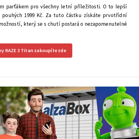
m parťákem pro všechny letní příležitosti. O to lepší
a pouhých 1999 Kč. Za tuto částku získáte prvotřídní
možností, který se s chutí postará o nezapomenutelné
oy RAZE 3 Titan zakoupíte zde