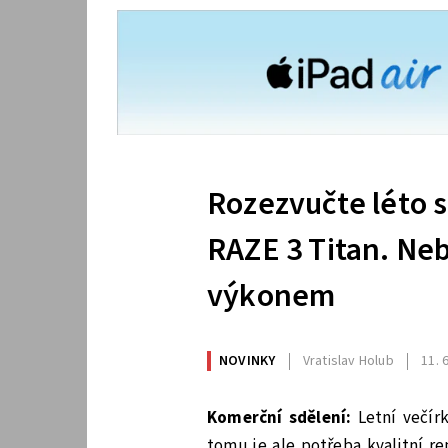
Rozezvučte léto 
RAZE 3 Titan. Neb
výkonem
NOVINKY
Vratislav Holub
11. 
Komerční sdělení:
Letní večírk
tomu je ale potřeba kvalitní re