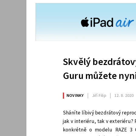
Skvělý bezdrátov
Guru můžete nyní 
NOVINKY
Jiří Filip
12. 8. 2020
Sháníte líbivý bezdrátový repr
jak v interiéru, tak v exteriéru
konkrétně o modelu RAZE 3 G