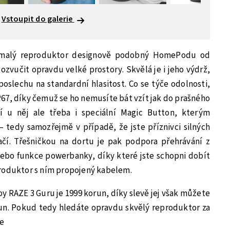
Vstoupit do galerie
ě malý reproduktor designově podobný HomePodu od
zvučit opravdu velké prostory. Skvělá je i jeho výdrž,
poslechu na standardní hlasitost. Co se týče odolnosti,
67, díky čemuž se ho nemusíte bát vzít jak do prašného
ší u něj ale třeba i speciální Magic Button, kterým
– tedy samozřejmě v případě, že jste příznivci silných
čí. Třešničkou na dortu je pak podpora přehrávání z
nebo funkce powerbanky, díky které jste schopni dobít
produktor s ním propojený kabelem.
 RAZE 3 Guru je 1999 korun, díky slevě jej však můžete
run. Pokud tedy hledáte opravdu skvělý reproduktor za
te