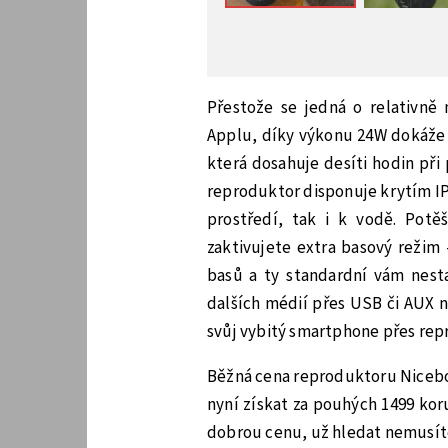
Přestože se jedná o relativn
Applu, díky výkonu 24W dokáže o
která dosahuje desíti hodin při 
reproduktor disponuje krytím IP
prostředí, tak i k vodě. Potě
zaktivujete extra basový režim 
basů a ty standardní vám nesta
dalších médií přes USB či AUX 
svůj vybitý smartphone přes re
Běžná cena reproduktoru Niceboy
nyní získat za pouhých 1499 ko
dobrou cenu, už hledat nemusí