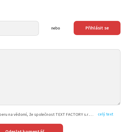
Přihlásit se
nebo
celý text
Vyplněním shora uvedených údajů beru na vědomí, že společnost TEXT FACTORY s.r.o., sídlem Brno, Durďákova 336/29, Černá Pole, PSČ: 613 00, IČ: 06157831, zapsané u Krajského soudu v Brně, oddíl C, vložka 100399, bude zpracovávat mé osobní údaje uvedené v rámci mnou vyplněného registračního formuláře na základě oprávněných zájmů TEXT FACTORY s.r.o. dle čl. 6 odst. 1 písm. f) GDPR a pro splnění právních povinností (čl. 6 odst. 1 písm. c) GDPR), a to pro tyto účely: nezbytnost zajistit oprávnění návštěvníka webových stránek provozovaných společností TEXT FACTORY s.r.o. přispívat aktivně ke zveřejněným článkům nebo v rámci diskusních fór a výkon práv TEXT FACTORY s.r.o. jako administrátora těchto diskusních fór. Více informací o zpracování osobních údajů a právech lze nalézt v