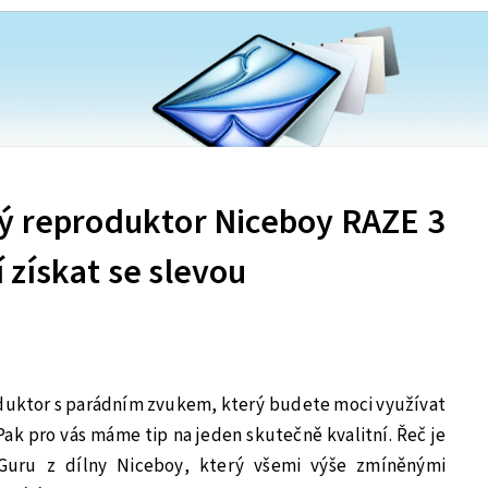
ý reproduktor Niceboy RAZE 3
získat se slevou
oduktor s parádním zvukem, který budete moci využívat
? Pak pro vás máme tip na jeden skutečně kvalitní. Řeč je
uru z dílny Niceboy, který všemi výše zmíněnými