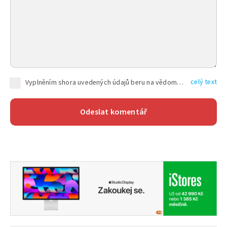
celý text
Vyplněním shora uvedených údajů beru na vědomí, že společnost TEXT FACTORY s.r.o., sídlem Brno, Durďákova 336/29, Černá Pole, PSČ: 613 00, IČ: 06157831, zapsané u Krajského soudu v Brně, oddíl C, vložka 100399, bude zpracovávat mé osobní údaje uvedené v rámci mnou vyplněného registračního formuláře na základě oprávněných zájmů TEXT FACTORY s.r.o. dle čl. 6 odst. 1 písm. f) GDPR a pro splnění právních povinností (čl. 6 odst. 1 písm. c) GDPR), a to pro tyto účely: nezbytnost zajistit oprávnění návštěvníka webových stránek provozovaných společností TEXT FACTORY s.r.o. přispívat aktivně ke zveřejněným článkům nebo v rámci diskusních fór a výkon práv TEXT FACTORY s.r.o. jako administrátora těchto diskusních fór. Více informací o zpracování osobních údajů a právech lze nalézt v