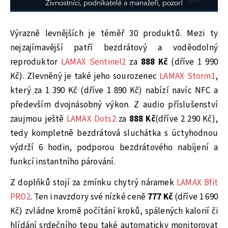
Výrazně levnějších je téměř 30 produktů. Mezi ty
nejzajímavější patří bezdrátový a voděodolný
reproduktor
LAMAX Sentinel2
za
888 Kč
(dříve 1 990
Kč). Zlevněný je také jeho sourozenec
LAMAX Storm1
,
který za 1 390 Kč (dříve 1 890 Kč) nabízí navíc NFC a
především dvojnásobný výkon. Z audio příslušenství
zaujmou ještě
LAMAX Dots2
za
888 Kč
(dříve 2 290 Kč),
tedy kompletně bezdrátová sluchátka s úctyhodnou
výdrží 6 hodin, podporou bezdrátového nabíjení a
funkcí instantního párování.
Z doplňků stojí za zmínku chytrý náramek
LAMAX Bfit
PRO2
. Ten i navzdory své nízké ceně
777 Kč
(dříve 1 690
Kč) zvládne kromě počítání kroků, spálených kalorií či
hlídání srdečního tepu také automaticky monitorovat