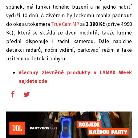
spánek, má funkci tichého buzení a na jedno nabití
vydrží 10 dnů. A závěrem by leckomu mohla padnout
do oka autokamera
TrueCam M7
za
3 390 Kč
(dříve 4 990
Kč), která se skládá ze dvou modulů, takže kromě
přední disponuje i zadní kamerou. Dále nabídne
detekci radarů, noční vidění, parkovací režim a také
užitečnou detekci pohybu.
Všechny zlevněné produkty v LAMAX Week
najdete zde