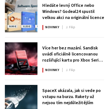
Hledáte levný Office nebo
Windows? Godeal24 spustil
velkou akci na originální licence
NOVINKY
J. Filip
Více her bez mazání. Sandisk
uvádí oficiálně licencovanou
rozšiřující kartu pro Xbox Series
X|S
NOVINKY
J. Filip
SpaceX ukázala, jak si vede po
vstupu na burzu. Rakety už
nejsou tím nejdůležitějším