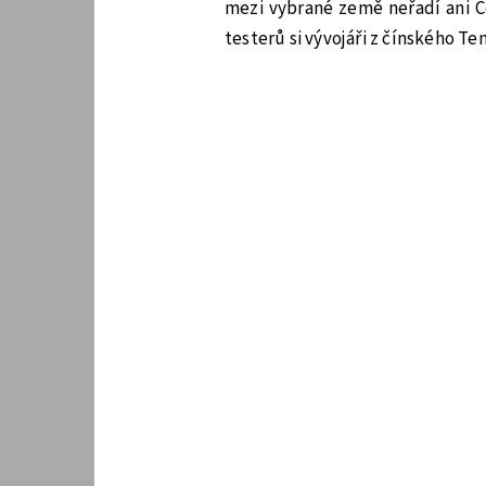
mezi vybrané země neřadí ani Č
testerů si vývojáři z čínského T