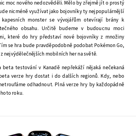
 nic moc nového nedozvěděli. Mělo by zřejmě jít o prostý
ude nicméně využívat jako bojovníky ty nejpopulárnější
kapesních monster se vývojářům otevírají brány k
tečného obsahu. Určitě budeme v budoucnu moci
mi, které do hry představí nové bojovníky z množiny
Tím se hra bude pravděpodobně podobat Pokémon Go,
 z nejvýdělečnějších mobilních her na světě.
 beta testování v Kanadě nepřekáží nějaká nečekaná
eta verze hry dostat i do dalších regionů. Kdy, nebo
 netroufáme odhadnout. Plná verze hry by každopádně
hoto roku.