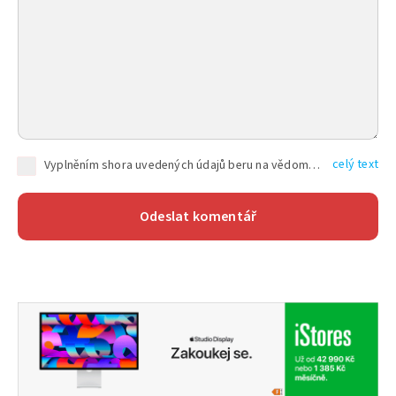
celý text
Vyplněním shora uvedených údajů beru na vědomí, že společnost TEXT FACTORY s.r.o., sídlem Brno, Durďákova 336/29, Černá Pole, PSČ: 613 00, IČ: 06157831, zapsané u Krajského soudu v Brně, oddíl C, vložka 100399, bude zpracovávat mé osobní údaje uvedené v rámci mnou vyplněného registračního formuláře na základě oprávněných zájmů TEXT FACTORY s.r.o. dle čl. 6 odst. 1 písm. f) GDPR a pro splnění právních povinností (čl. 6 odst. 1 písm. c) GDPR), a to pro tyto účely: nezbytnost zajistit oprávnění návštěvníka webových stránek provozovaných společností TEXT FACTORY s.r.o. přispívat aktivně ke zveřejněným článkům nebo v rámci diskusních fór a výkon práv TEXT FACTORY s.r.o. jako administrátora těchto diskusních fór. Více informací o zpracování osobních údajů a právech lze nalézt v