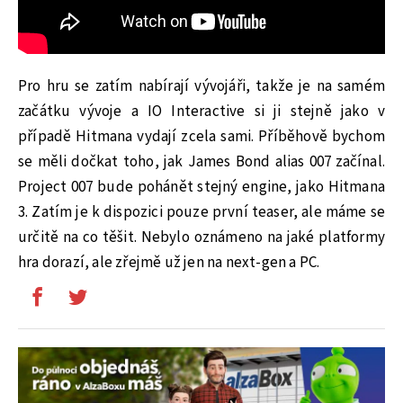
Pro hru se zatím nabírají vývojáři, takže je na samém
začátku vývoje a IO Interactive si ji stejně jako v
případě Hitmana vydají zcela sami. Příběhově bychom
se měli dočkat toho, jak James Bond alias 007 začínal.
Project 007 bude pohánět stejný engine, jako Hitmana
3. Zatím je k dispozici pouze první teaser, ale máme se
určitě na co těšit. Nebylo oznámeno na jaké platformy
hra dorazí, ale zřejmě už jen na next-gen a PC.