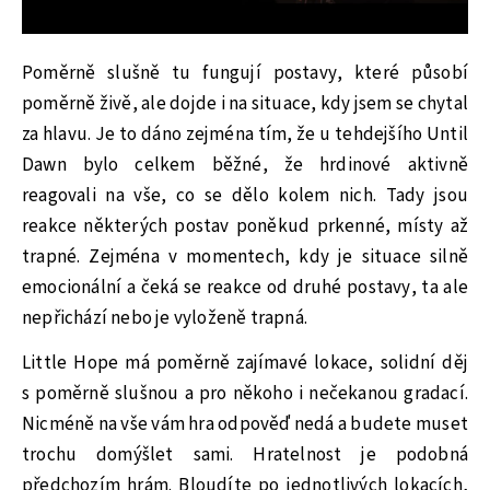
Poměrně slušně tu fungují postavy, které působí
poměrně živě, ale dojde i na situace, kdy jsem se chytal
za hlavu. Je to dáno zejména tím, že u tehdejšího Until
Dawn bylo celkem běžné, že hrdinové aktivně
reagovali na vše, co se dělo kolem nich. Tady jsou
reakce některých postav poněkud prkenné, místy až
trapné. Zejména v momentech, kdy je situace silně
emocionální a čeká se reakce od druhé postavy, ta ale
nepřichází nebo je vyloženě trapná.
Little Hope má poměrně zajímavé lokace, solidní děj
s poměrně slušnou a pro někoho i nečekanou gradací.
Nicméně na vše vám hra odpověď nedá a budete muset
trochu domýšlet sami. Hratelnost je podobná
předchozím hrám. Bloudíte po jednotlivých lokacích,