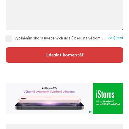
celý text
Vyplněním shora uvedených údajů beru na vědomí, že společnost TEXT FACTORY s.r.o., sídlem Brno, Durďákova 336/29, Černá Pole, PSČ: 613 00, IČ: 06157831, zapsané u Krajského soudu v Brně, oddíl C, vložka 100399, bude zpracovávat mé osobní údaje uvedené v rámci mnou vyplněného registračního formuláře na základě oprávněných zájmů TEXT FACTORY s.r.o. dle čl. 6 odst. 1 písm. f) GDPR a pro splnění právních povinností (čl. 6 odst. 1 písm. c) GDPR), a to pro tyto účely: nezbytnost zajistit oprávnění návštěvníka webových stránek provozovaných společností TEXT FACTORY s.r.o. přispívat aktivně ke zveřejněným článkům nebo v rámci diskusních fór a výkon práv TEXT FACTORY s.r.o. jako administrátora těchto diskusních fór. Více informací o zpracování osobních údajů a právech lze nalézt v