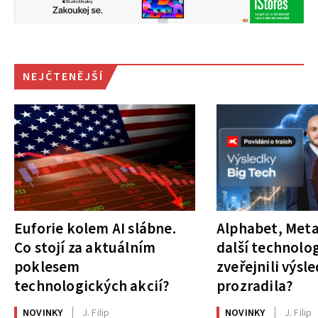
NEJČTENĚJŠÍ
Euforie kolem AI slábne.
Alphabet, Meta
Co stojí za aktuálním
další technolog
poklesem
zveřejnili výsl
technologických akcií?
prozradila?
NOVINKY
J. Filip
NOVINKY
J. Filip