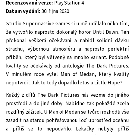
Recenzovaná verze:
PlayStation 4
Datum vydání:
30. října 2020
Studio Supermassive Games si u mě udělalo očko tím,
že vytvořilo naprosto dokonalý horor Until Dawn. Ten
překonal veškerá očekávaní a nabídl solidní dávku
strachu, výbornou atmosféru a naprosto perfektní
příběh, který byl větvený na mnoho variant. Podobné
kvality se očekávaly od antologie The Dark Pictures.
V minulém roce vyšel Man of Medan, který kvality
nepotvrdil. Jak to tedy dopadlo letos u Little Hope?
Každý z dílů The Dark Pictures nás vezme do jiného
prostředí a do jiné doby. Nabídne tak pokaždé zcela
rozdílný zážitek. U Man of Medan se tvůrci rozhodli vše
zasadit na starou pohřešovanou loď uprostřed oceánu
a příliš se to nepodařilo. Lekačky nebyly příliš