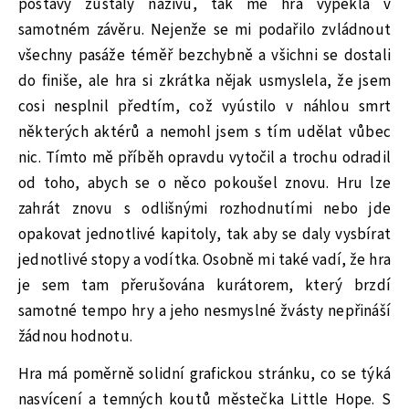
postavy zůstaly naživu, tak mě hra vypekla v
samotném závěru. Nejenže se mi podařilo zvládnout
všechny pasáže téměř bezchybně a všichni se dostali
do finiše, ale hra si zkrátka nějak usmyslela, že jsem
cosi nesplnil předtím, což vyústilo v náhlou smrt
některých aktérů a nemohl jsem s tím udělat vůbec
nic. Tímto mě příběh opravdu vytočil a trochu odradil
od toho, abych se o něco pokoušel znovu. Hru lze
zahrát znovu s odlišnými rozhodnutími nebo jde
opakovat jednotlivé kapitoly, tak aby se daly vysbírat
jednotlivé stopy a vodítka. Osobně mi také vadí, že hra
je sem tam přerušována kurátorem, který brzdí
samotné tempo hry a jeho nesmyslné žvásty nepřináší
žádnou hodnotu.
Hra má poměrně solidní grafickou stránku, co se týká
nasvícení a temných koutů městečka Little Hope. S