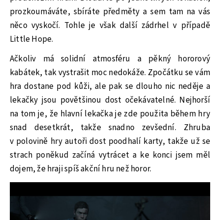
prozkoumáváte, sbíráte předměty a sem tam na vás
něco vyskočí. Tohle je však další zádrhel v případě
Little Hope.
Ačkoliv má solidní atmosféru a pěkný hororový
kabátek, tak vystrašit moc nedokáže. Zpočátku se vám
hra dostane pod kůži, ale pak se dlouho nic neděje a
lekačky jsou povětšinou dost očekávatelné. Nejhorší
na tom je, že hlavní lekačka je zde použita během hry
snad desetkrát, takže snadno zevšední. Zhruba
v polovině hry autoři dost poodhalí karty, takže už se
strach poněkud začíná vytrácet a ke konci jsem měl
dojem, že hraji spíš akční hru než horor.