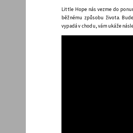
Little Hope nás vezme do ponur
běžnému způsobu života. Bude t
vypadá v chodu, vám ukáže násle