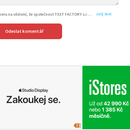
celý text
Vyplněním shora uvedených údajů beru na vědomí, že společnost TEXT FACTORY s.r.o., sídlem Brno, Durďákova 336/29, Černá Pole, PSČ: 613 00, IČ: 06157831, zapsané u Krajského soudu v Brně, oddíl C, vložka 100399, bude zpracovávat mé osobní údaje uvedené v rámci mnou vyplněného registračního formuláře na základě oprávněných zájmů TEXT FACTORY s.r.o. dle čl. 6 odst. 1 písm. f) GDPR a pro splnění právních povinností (čl. 6 odst. 1 písm. c) GDPR), a to pro tyto účely: nezbytnost zajistit oprávnění návštěvníka webových stránek provozovaných společností TEXT FACTORY s.r.o. přispívat aktivně ke zveřejněným článkům nebo v rámci diskusních fór a výkon práv TEXT FACTORY s.r.o. jako administrátora těchto diskusních fór. Více informací o zpracování osobních údajů a právech lze nalézt v