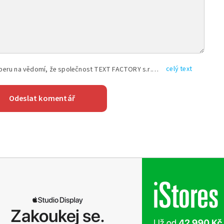
celý text
Vyplněním shora uvedených údajů beru na vědomí, že společnost TEXT FACTORY s.r.o., sídlem Brno, Durďákova 336/29, Černá Pole, PSČ: 613 00, IČ: 06157831, zapsané u Krajského soudu v Brně, oddíl C, vložka 100399, bude zpracovávat mé osobní údaje uvedené v rámci mnou vyplněného registračního formuláře na základě oprávněných zájmů TEXT FACTORY s.r.o. dle čl. 6 odst. 1 písm. f) GDPR a pro splnění právních povinností (čl. 6 odst. 1 písm. c) GDPR), a to pro tyto účely: nezbytnost zajistit oprávnění návštěvníka webových stránek provozovaných společností TEXT FACTORY s.r.o. přispívat aktivně ke zveřejněným článkům nebo v rámci diskusních fór a výkon práv TEXT FACTORY s.r.o. jako administrátora těchto diskusních fór. Více informací o zpracování osobních údajů a právech lze nalézt v