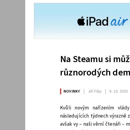
Na Steamu si může
různorodých dem
NOVINKY
Jiří Filip
8. 10. 2020
Kvůli novým nařízením vlá
následujících týdnech výrazně z
avšak vy – naši věrní čtenáři –