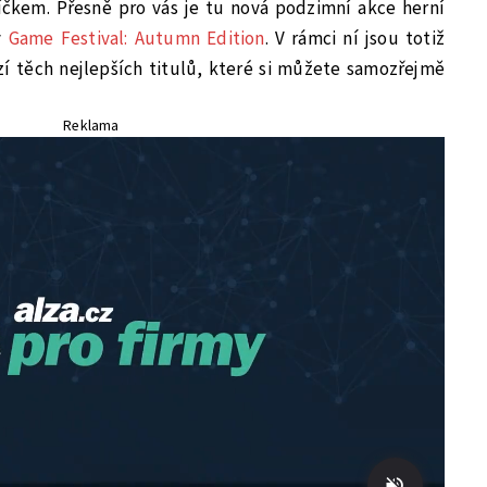
níčkem. Přesně pro vás je tu nová podzimní akce herní
v
Game Festival: Autumn Edition
. V rámci ní jsou totiž
 těch nejlepších titulů, které si můžete samozřejmě
Reklama