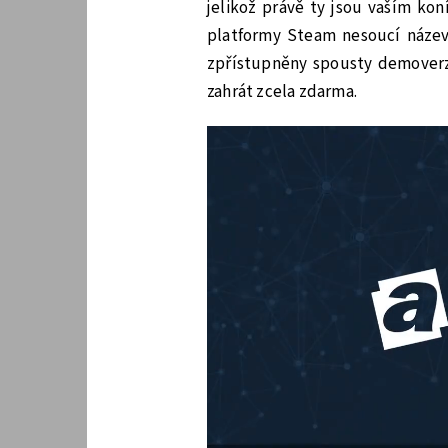
jelikož právě ty jsou vaším ko
platformy Steam nesoucí náze
zpřístupněny spousty demoverzí
zahrát zcela zdarma.