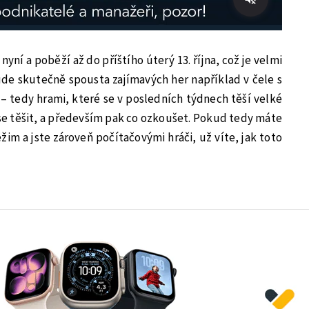
nyní a poběží až do příštího úterý 13. října, což je velmi
de skutečně spousta zajímavých her například v čele s
– tedy hrami, které se v posledních týdnech těší velké
 se těšit, a především pak co ozkoušet. Pokud tedy máte
ežim a jste zároveň počítačovými hráči, už víte, jak toto