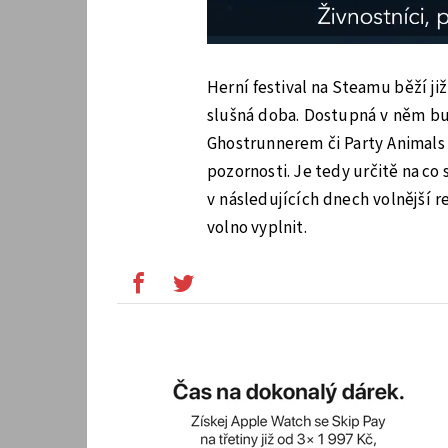
Herní festival na Steamu běží již 
slušná doba. Dostupná v něm bu
Ghostrunnerem či Party Animals 
pozornosti. Je tedy určitě na co
v následujících dnech volnější r
volno vyplnit.