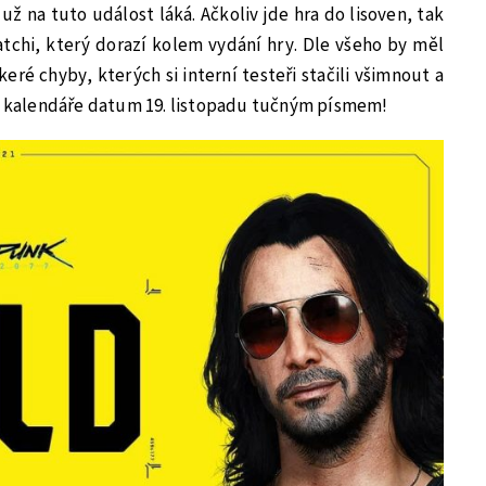
už na tuto událost láká. Ačkoliv jde hra do lisoven, tak
tchi, který dorazí kolem vydání hry. Dle všeho by měl
ré chyby, kterých si interní testeři stačili všimnout a
do kalendáře datum 19. listopadu tučným písmem!