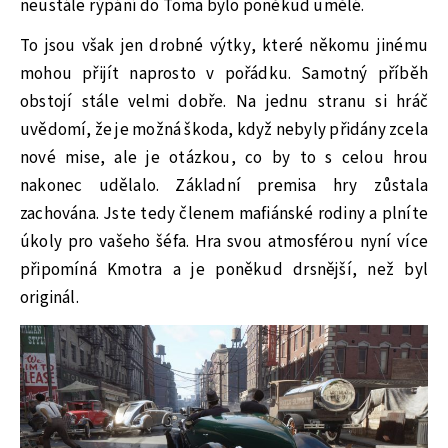
neustále rýpání do Toma bylo poněkud umělé.
To jsou však jen drobné výtky, které někomu jinému
mohou přijít naprosto v pořádku. Samotný příběh
obstojí stále velmi dobře. Na jednu stranu si hráč
uvědomí, že je možná škoda, když nebyly přidány zcela
nové mise, ale je otázkou, co by to s celou hrou
nakonec udělalo. Základní premisa hry zůstala
zachována. Jste tedy členem mafiánské rodiny a plníte
úkoly pro vašeho šéfa. Hra svou atmosférou nyní více
připomíná Kmotra a je poněkud drsnější, než byl
originál.