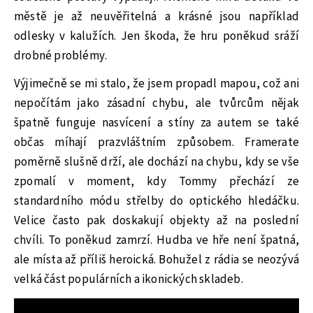
městě je až neuvěřitelná a krásné jsou například
odlesky v kalužích. Jen škoda, že hru poněkud sráží
drobné problémy.
Výjimečně se mi stalo, že jsem propadl mapou, což ani
nepočítám jako zásadní chybu, ale tvůrcům nějak
špatně funguje nasvícení a stíny za autem se také
občas míhají prazvláštním způsobem. Framerate
poměrně slušně drží, ale dochází na chybu, kdy se vše
zpomalí v moment, kdy Tommy přechází ze
standardního módu střelby do optického hledáčku.
Velice často pak doskakují objekty až na poslední
chvíli. To poněkud zamrzí. Hudba ve hře není špatná,
ale místa až příliš heroická. Bohužel z rádia se neozývá
velká část populárních a ikonických skladeb.