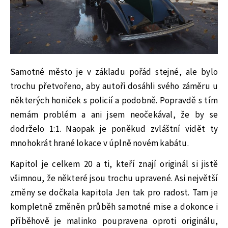
Samotné město je v základu pořád stejné, ale bylo
trochu přetvořeno, aby autoři dosáhli svého záměru u
některých honiček s policií a podobně. Popravdě s tím
nemám problém a ani jsem neočekával, že by se
dodrželo 1:1. Naopak je poněkud zvláštní vidět ty
mnohokrát hrané lokace v úplně novém kabátu.
Kapitol je celkem 20 a ti, kteří znají originál si jistě
všimnou, že některé jsou trochu upravené. Asi největší
změny se dočkala kapitola Jen tak pro radost. Tam je
kompletně změněn průběh samotné mise a dokonce i
příběhově je malinko poupravena oproti originálu,