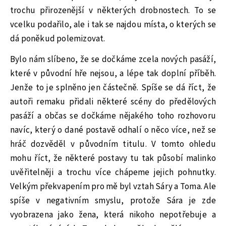
trochu přirozenější v některých drobnostech. To se
vcelku podařilo, ale i tak se najdou místa, o kterých se
dá poněkud polemizovat.
Bylo nám slíbeno, že se dočkáme zcela nových pasáží,
které v původní hře nejsou, a lépe tak doplní příběh.
Jenže to je splněno jen částečně. Spíše se dá říct, že
autoři remaku přidali některé scény do předělových
pasáží a občas se dočkáme nějakého toho rozhovoru
navíc, který o dané postavě odhalí o něco více, než se
hráč dozvěděl v původním titulu. V tomto ohledu
mohu říct, že některé postavy tu tak působí malinko
uvěřitelněji a trochu více chápeme jejich pohnutky.
Velkým překvapením pro mě byl vztah Sáry a Toma. Ale
spíše v negativním smyslu, protože Sára je zde
vyobrazena jako žena, která nikoho nepotřebuje a