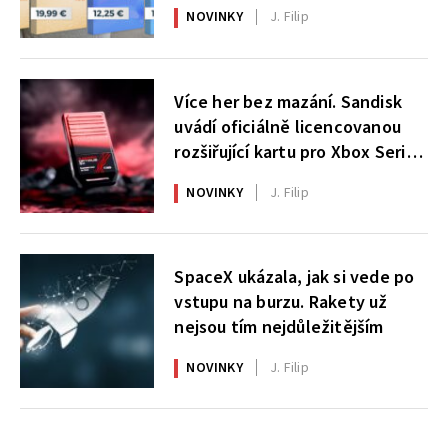
NOVINKY
J. Filip
Více her bez mazání. Sandisk
uvádí oficiálně licencovanou
rozšiřující kartu pro Xbox Series
X|S
NOVINKY
J. Filip
SpaceX ukázala, jak si vede po
vstupu na burzu. Rakety už
nejsou tím nejdůležitějším
NOVINKY
J. Filip