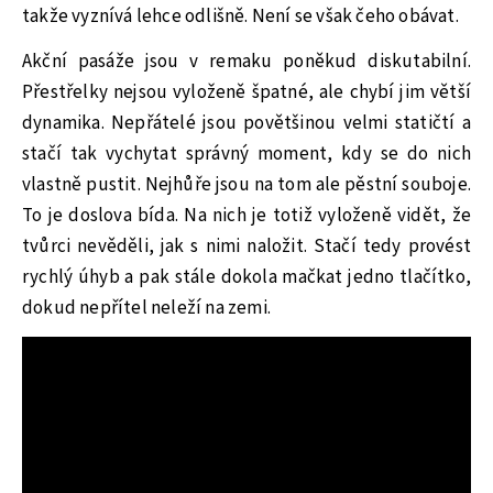
takže vyznívá lehce odlišně. Není se však čeho obávat.
Akční pasáže jsou v remaku poněkud diskutabilní.
Přestřelky nejsou vyloženě špatné, ale chybí jim větší
dynamika. Nepřátelé jsou povětšinou velmi statičtí a
stačí tak vychytat správný moment, kdy se do nich
vlastně pustit. Nejhůře jsou na tom ale pěstní souboje.
To je doslova bída. Na nich je totiž vyloženě vidět, že
tvůrci nevěděli, jak s nimi naložit. Stačí tedy provést
rychlý úhyb a pak stále dokola mačkat jedno tlačítko,
dokud nepřítel neleží na zemi.