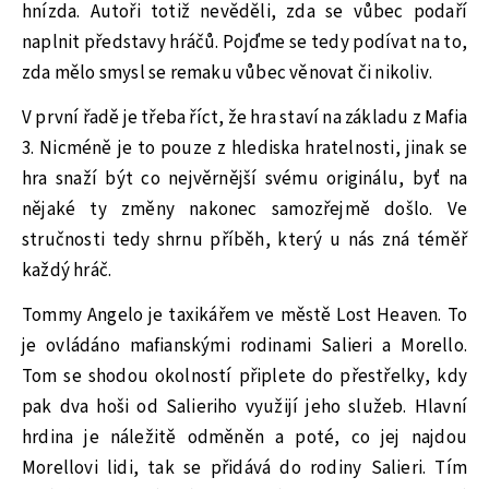
hnízda. Autoři totiž nevěděli, zda se vůbec podaří
naplnit představy hráčů. Pojďme se tedy podívat na to,
zda mělo smysl se remaku vůbec věnovat či nikoliv.
V první řadě je třeba říct, že hra staví na základu z Mafia
3. Nicméně je to pouze z hlediska hratelnosti, jinak se
hra snaží být co nejvěrnější svému originálu, byť na
nějaké ty změny nakonec samozřejmě došlo. Ve
stručnosti tedy shrnu příběh, který u nás zná téměř
každý hráč.
Tommy Angelo je taxikářem ve městě Lost Heaven. To
je ovládáno mafianskými rodinami Salieri a Morello.
Tom se shodou okolností připlete do přestřelky, kdy
pak dva hoši od Salieriho využijí jeho služeb. Hlavní
hrdina je náležitě odměněn a poté, co jej najdou
Morellovi lidi, tak se přidává do rodiny Salieri. Tím