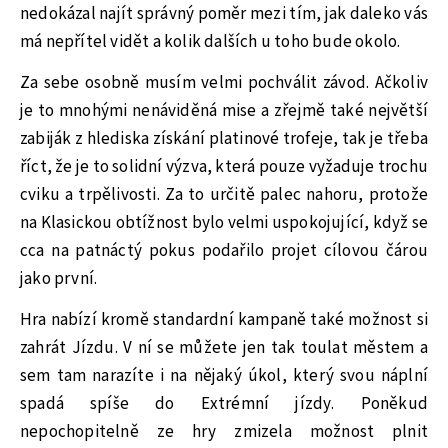
nedokázal najít správný poměr mezi tím, jak daleko vás
má nepřítel vidět a kolik dalších u toho bude okolo.
Za sebe osobně musím velmi pochválit závod. Ačkoliv
je to mnohými nenáviděná mise a zřejmě také největší
zabiják z hlediska získání platinové trofeje, tak je třeba
říct, že je to solidní výzva, která pouze vyžaduje trochu
cviku a trpělivosti. Za to určitě palec nahoru, protože
na Klasickou obtížnost bylo velmi uspokojující, když se
cca na patnáctý pokus podařilo projet cílovou čárou
jako první.
Hra nabízí kromě standardní kampaně také možnost si
zahrát Jízdu. V ní se můžete jen tak toulat městem a
sem tam narazíte i na nějaký úkol, který svou náplní
spadá spíše do Extrémní jízdy. Poněkud
nepochopitelně ze hry zmizela možnost plnit