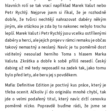
hlavních rolí se tak vrací například Marek Vašut nebo
Petr Rychlý. Nejprve jsem si říkal, že je rozhodně
dobře, že tvůrci nechtějí nahrazovat dabéry někým
jiným, ale otázkou je zda by to nakonec nebylo trochu
lepší. Marek Vašut i Petr Rychlý jsou vcelku ostřílenými
dabéry a herci, ale jejich projev v rámci remaku je občas
takový nemastný a neslaný. Navíc je tu poměrně dost
viditelný nesoulad herního Toma s hlasem Marka
Vašuta. Zkrátka a dobře k sobě příliš nesedí. Český
dabing už mě tedy neposadil na zadek tak, jako tomu
bylo před lety, ale beru jej s povděkem.
Mafia: Definitive Edition je poctivý kus práce, který je
třeba ocenit. Ačkoliv jí do originálu mnohé chybí, tak
jde o velmi podařený titul, který navíc drží cenovku
poměrně nízko. Popravdě buďme rádi, že jsme se