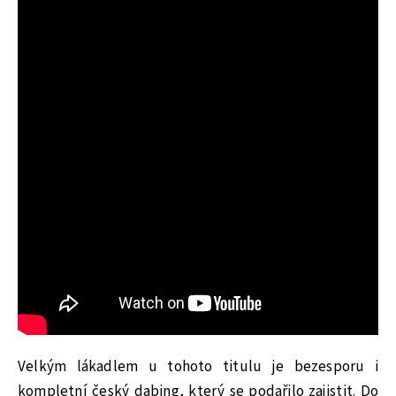
Velkým lákadlem u tohoto titulu je bezesporu i
kompletní český dabing, který se podařilo zajistit. Do