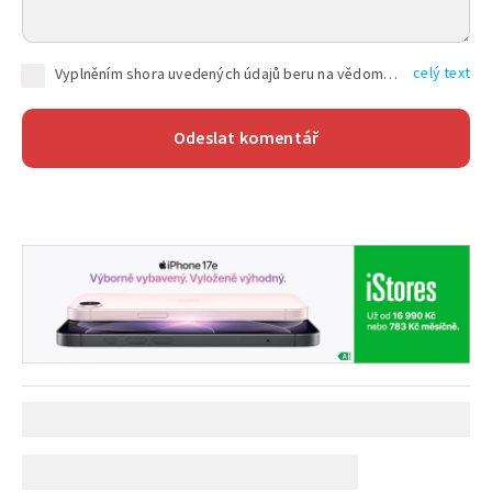
celý text
Vyplněním shora uvedených údajů beru na vědomí, že společnost TEXT FACTORY s.r.o., sídlem Brno, Durďákova 336/29, Černá Pole, PSČ: 613 00, IČ: 06157831, zapsané u Krajského soudu v Brně, oddíl C, vložka 100399, bude zpracovávat mé osobní údaje uvedené v rámci mnou vyplněného registračního formuláře na základě oprávněných zájmů TEXT FACTORY s.r.o. dle čl. 6 odst. 1 písm. f) GDPR a pro splnění právních povinností (čl. 6 odst. 1 písm. c) GDPR), a to pro tyto účely: nezbytnost zajistit oprávnění návštěvníka webových stránek provozovaných společností TEXT FACTORY s.r.o. přispívat aktivně ke zveřejněným článkům nebo v rámci diskusních fór a výkon práv TEXT FACTORY s.r.o. jako administrátora těchto diskusních fór. Více informací o zpracování osobních údajů a právech lze nalézt v