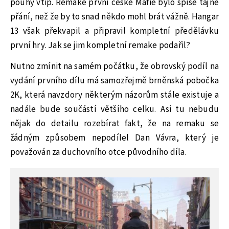
pouhý vtip. Remake první české Mafie bylo spíše tajné
přání, než že by to snad někdo mohl brát vážně. Hangar
13 však překvapil a připravil kompletní předělávku
první hry. Jak se jim kompletní remake podařil?
Nutno zmínit na samém počátku, že obrovský podíl na
vydání prvního dílu má samozřejmě brněnská pobočka
2K, která navzdory některým názorům stále existuje a
nadále bude součástí většího celku. Asi tu nebudu
nějak do detailu rozebírat fakt, že na remaku se
žádným způsobem nepodílel Dan Vávra, který je
považován za duchovního otce původního díla.