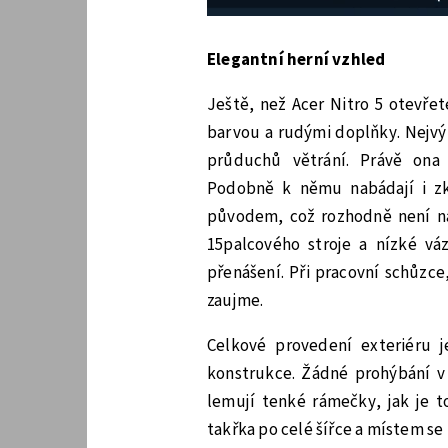
Elegantní herní vzhled
Ještě, než Acer Nitro 5 otevřet
barvou a rudými doplňky. Nejvýr
průduchů větrání. Právě ona
Podobně k němu nabádají i zk
původem, což rozhodně není 
15palcového stroje a nízké vá
přenášení. Při pracovní schůzce
zaujme.
Celkové provedení exteriéru j
konstrukce. Žádné prohýbání v o
lemují tenké rámečky, jak je 
takřka po celé šířce a místem se