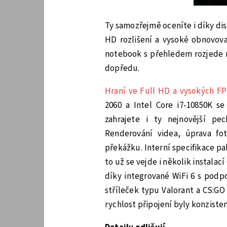
Ty samozřejmě oceníte i díky dis
HD rozlišení a vysoké obnovova
notebook s přehledem rozjede n
dopředu.
Hraní ve Full HD a vysokých F
2060 a Intel Core i7-10850K se
zahrajete i ty nejnovější pec
Renderování videa, úprava fo
překážku. Interní specifikace p
to už se vejde i několik instalací
díky integrované WiFi 6 s podp
stříleček typu Valorant a CS:GO
rychlost připojení byly konzisten