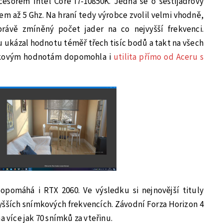
cesorem Intel Core i7-10850K. Jedná se o šestijádrový
em až 5 Ghz. Na hraní tedy výrobce zvolil velmi vhodně,
 právě zmíněný počet jader na co nejvyšší frekvenci.
 ukázal hodnotu téměř třech tisíc bodů a takt na všech
 Takovým hodnotám dopomohla i
utilita přímo od Aceru s
pomáhá i RTX 2060. Ve výsledku si nejnovější tituly
vyšších snímkových frekvencích. Závodní Forza Horizon 4
a více jak 70 snímků za vteřinu.