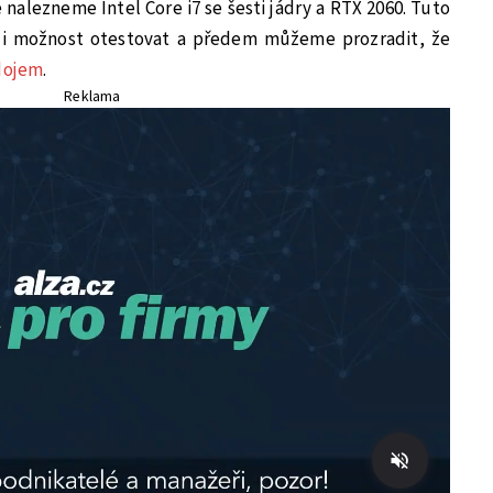
 nalezneme Intel Core i7 se šesti jádry a RTX 2060. Tuto
ěli možnost otestovat a předem můžeme prozradit, že
 dojem
.
Reklama