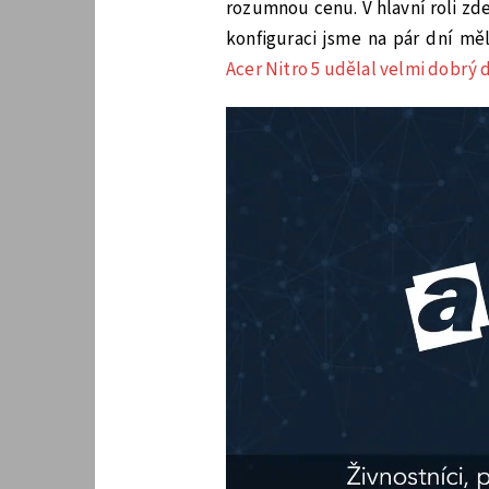
rozumnou cenu. V hlavní roli zde
konfiguraci jsme na pár dní m
Acer Nitro 5 udělal velmi dobrý