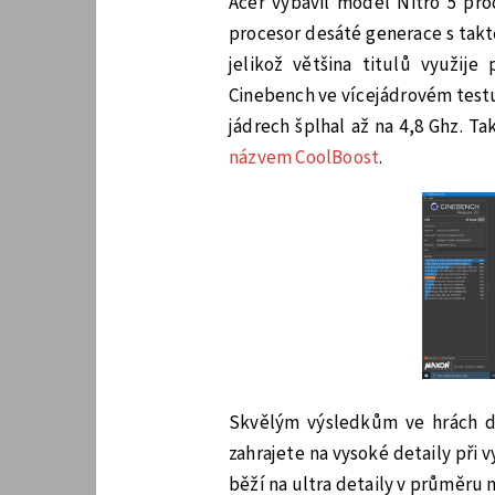
Acer vybavil model Nitro 5 pro
procesor desáté generace s takt
jelikož většina titulů využije
Cinebench ve vícejádrovém testu
jádrech šplhal až na 4,8 Ghz.
názvem CoolBoost
.
Skvělým výsledkům ve hrách do
zahrajete na vysoké detaily při 
běží na ultra detaily v průměru n