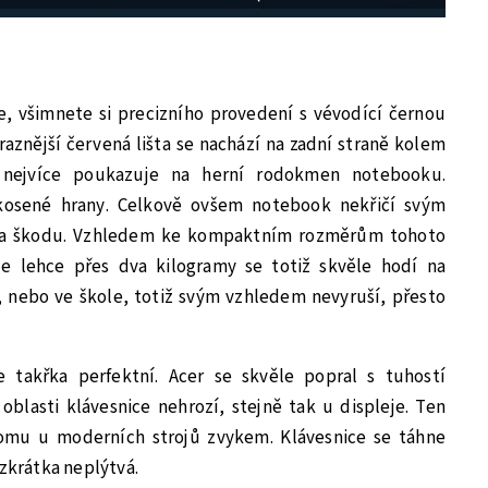
e, všimnete si precizního provedení s vévodící černou
aznější červená lišta se nachází na zadní straně kolem
 nejvíce poukazuje na herní rodokmen notebooku.
osené hrany. Celkově ovšem notebook nekřičí svým
na škodu. Vzhledem ke kompaktním rozměrům tohoto
ze lehce přes dva kilogramy se totiž skvěle hodí na
, nebo ve škole, totiž svým vzhledem nevyruší, přesto
e takřka perfektní. Acer se skvěle popral s tuhostí
blasti klávesnice nehrozí, stejně tak u displeje. Ten
tomu u moderních strojů zvykem. Klávesnice se táhne
 zkrátka neplýtvá.