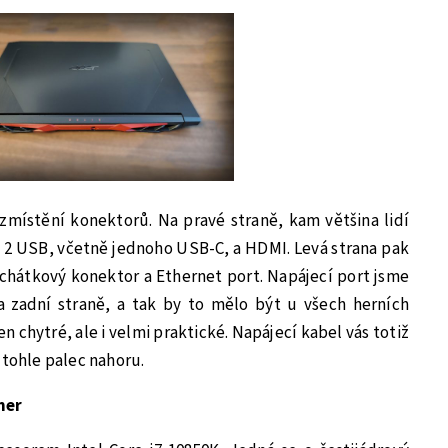
rozmístění konektorů. Na pravé straně, kam většina lidí
2 USB, včetně jednoho USB-C, a HDMI. Levá strana pak
uchátkový konektor a Ethernet port. Napájecí port jsme
na zadní straně, a tak by to mělo být u všech herních
n chytré, ale i velmi praktické. Napájecí kabel vás totiž
 tohle palec nahoru.
her