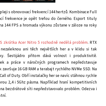
pleji s obnovovací frekvencí 144 hertzů. Kombinace Full
cí frekvence je opět trefou do černého. Esport tituly
a 144 FPS a hromada výkonu zůstane v záloze na roky
PS zkrátka Acer Nitro 5 rozhodně nedělá problém
. RTX
 nezaleknou ani těch největších her a v klidu si tak
ky. Šestijádro přitom dává volnost i produktivitě.
tek a práce v náročných programech nepředstavuje
ak završuje 16 GB RAM a terabajt rychlého NVMe SSD. Na
 Call of Duty. Obří instalačky her se navíc stáhnou rychle
orou 2,4 i 5Ghz pásma. Například hraní kompetitivních
 na bezdrátové síti nepředstavovalo problém. Odezva i
tní.