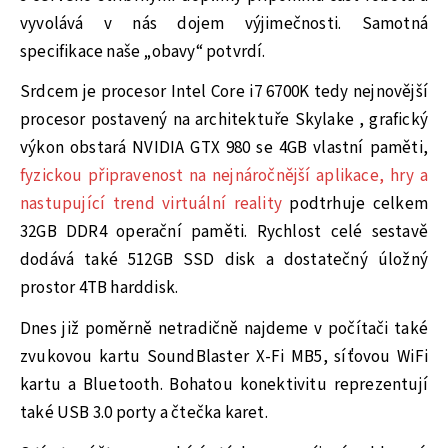
vyvolává v nás dojem výjimečnosti. Samotná
specifikace naše „obavy“ potvrdí.
Srdcem je procesor Intel Core i7 6700K tedy nejnovější
procesor postavený na architektuře Skylake , grafický
výkon obstará NVIDIA GTX 980 se 4GB vlastní paměti,
fyzickou připravenost na nejnáročnější aplikace, hry a
nastupující trend virtuální reality
podtrhuje celkem
32GB DDR4 operační paměti. Rychlost celé sestavě
dodává také 512GB SSD disk a dostatečný úložný
prostor 4TB harddisk.
Dnes již poměrně netradičně najdeme v počítači také
zvukovou kartu SoundBlaster X-Fi MB5, síťovou WiFi
kartu a Bluetooth. Bohatou konektivitu reprezentují
také USB 3.0 porty a čtečka karet.