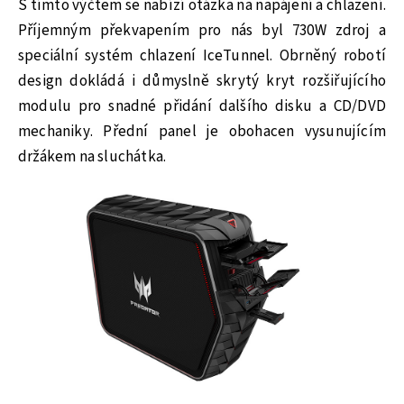
S tímto výčtem se nabízí otázka na napájení a chlazení.
Příjemným překvapením pro nás byl 730W zdroj a
speciální systém chlazení IceTunnel. Obrněný robotí
design dokládá i důmyslně skrytý kryt rozšiřujícího
modulu pro snadné přidání dalšího disku a CD/DVD
mechaniky. Přední panel je obohacen vysunujícím
držákem na sluchátka.