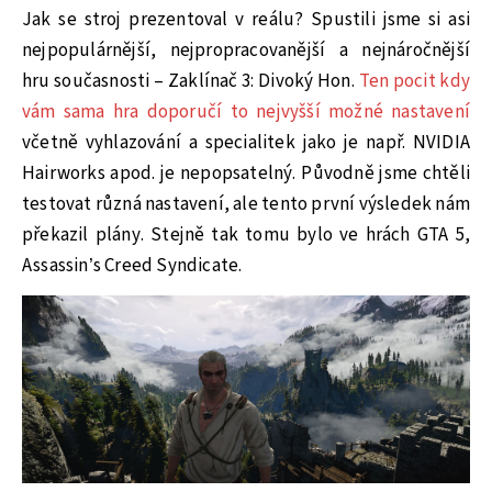
Jak se stroj prezentoval v reálu? Spustili jsme si asi
nejpopulárnější, nejpropracovanější a nejnáročnější
hru současnosti – Zaklínač 3: Divoký Hon.
Ten pocit kdy
vám sama hra doporučí to nejvyšší možné nastavení
včetně vyhlazování a specialitek jako je např. NVIDIA
Hairworks apod. je nepopsatelný. Původně jsme chtěli
testovat různá nastavení, ale tento první výsledek nám
překazil plány. Stejně tak tomu bylo ve hrách GTA 5,
Assassin’s Creed Syndicate.