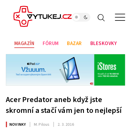
MAGAZÍN
FÓRUM
BAZAR
BLESKOVKY
Acer Predator aneb když jste
skromní a stačí vám jen to nejlepší
NOVINKY
M. Pilous
2. 3. 2016