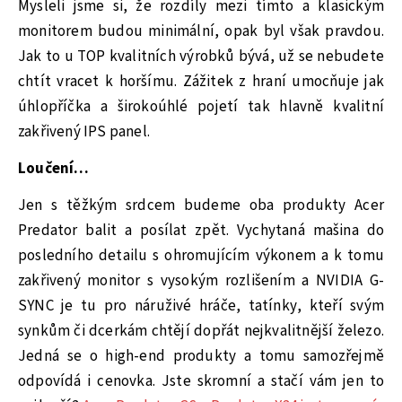
Mysleli jsme si, že rozdíly mezi tímto a klasickým
monitorem budou minimální, opak byl však pravdou.
Jak to u TOP kvalitních výrobků bývá, už se nebudete
chtít vracet k horšímu. Zážitek z hraní umocňuje jak
úhlopříčka a širokoúhlé pojetí tak hlavně kvalitní
zakřivený IPS panel.
Loučení…
Jen s těžkým srdcem budeme oba produkty Acer
Predator balit a posílat zpět. Vychytaná mašina do
posledního detailu s ohromujícím výkonem a k tomu
zakřivený monitor s vysokým rozlišením a NVIDIA G-
SYNC je tu pro náruživé hráče, tatínky, kteří svým
synkům či dcerkám chtějí dopřát nejkvalitnější železo.
Jedná se o high-end produkty a tomu samozřejmě
odpovídá i cenovka. Jste skromní a stačí vám jen to