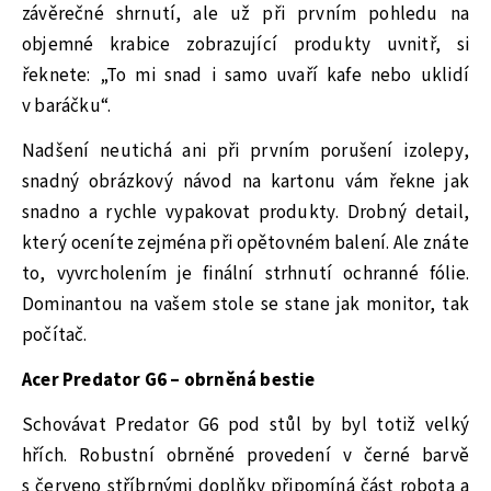
závěrečné shrnutí, ale už při prvním pohledu na
objemné krabice zobrazující produkty uvnitř, si
řeknete: „To mi snad i samo uvaří kafe nebo uklidí
v baráčku“.
Nadšení neutichá ani při prvním porušení izolepy,
snadný obrázkový návod na kartonu vám řekne jak
snadno a rychle vypakovat produkty. Drobný detail,
který oceníte zejména při opětovném balení. Ale znáte
to, vyvrcholením je finální strhnutí ochranné fólie.
Dominantou na vašem stole se stane jak monitor, tak
počítač.
Acer Predator G6 – obrněná bestie
Schovávat Predator G6 pod stůl by byl totiž velký
hřích. Robustní obrněné provedení v černé barvě
s červeno stříbrnými doplňky připomíná část robota a