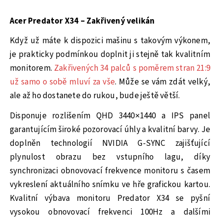
Acer Predator X34 – Zakřivený velikán
Když už máte k dispozici mašinu s takovým výkonem,
je prakticky podmínkou doplnit ji stejně tak kvalitním
monitorem.
Zakřivených 34 palců s poměrem stran 21:9
už samo o sobě mluví za vše
. Může se vám zdát velký,
ale až ho dostanete do rukou, bude ještě větší.
Disponuje rozlišením QHD 3440×1440 a IPS panel
garantujícím široké pozorovací úhly a kvalitní barvy. Je
doplněn technologií NVIDIA G-SYNC zajišťující
plynulost obrazu bez vstupního lagu, díky
synchronizaci obnovovací frekvence monitoru s časem
vykreslení aktuálního snímku ve hře grafickou kartou.
Kvalitní výbava monitoru Predator X34 se pyšní
vysokou obnovovací frekvenci 100Hz a dalšími