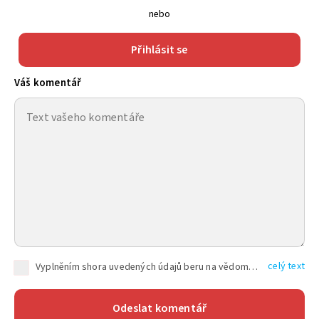
nebo
Přihlásit se
Váš komentář
celý text
Vyplněním shora uvedených údajů beru na vědomí, že společnost TEXT FACTORY s.r.o., sídlem Brno, Durďákova 336/29, Černá Pole, PSČ: 613 00, IČ: 06157831, zapsané u Krajského soudu v Brně, oddíl C, vložka 100399, bude zpracovávat mé osobní údaje uvedené v rámci mnou vyplněného registračního formuláře na základě oprávněných zájmů TEXT FACTORY s.r.o. dle čl. 6 odst. 1 písm. f) GDPR a pro splnění právních povinností (čl. 6 odst. 1 písm. c) GDPR), a to pro tyto účely: nezbytnost zajistit oprávnění návštěvníka webových stránek provozovaných společností TEXT FACTORY s.r.o. přispívat aktivně ke zveřejněným článkům nebo v rámci diskusních fór a výkon práv TEXT FACTORY s.r.o. jako administrátora těchto diskusních fór. Více informací o zpracování osobních údajů a právech lze nalézt v