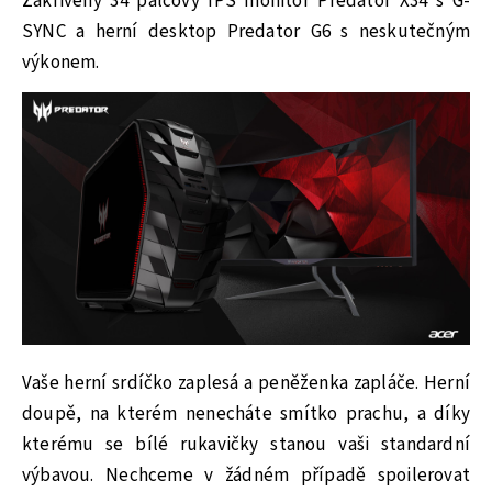
Zakřivený 34 palcový IPS monitor Predator X34 s G-
SYNC a herní desktop Predator G6 s neskutečným
výkonem.
Vaše herní srdíčko zaplesá a peněženka zapláče. Herní
doupě, na kterém nenecháte smítko prachu, a díky
kterému se bílé rukavičky stanou vaši standardní
výbavou. Nechceme v žádném případě spoilerovat