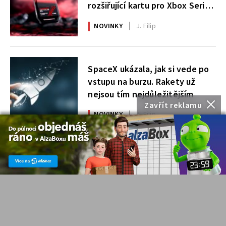
rozšiřující kartu pro Xbox Series
X|S
NOVINKY
J. Filip
SpaceX ukázala, jak si vede po
vstupu na burzu. Rakety už
nejsou tím nejdůležitějším
Zavřít reklamu
NOVINKY
J. Filip
NEJČTENĚJŠÍ