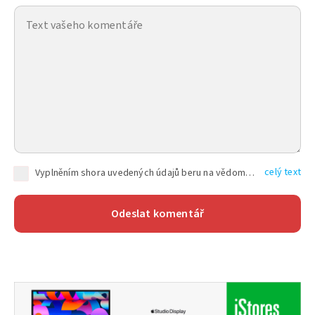
celý text
Vyplněním shora uvedených údajů beru na vědomí, že společnost TEXT FACTORY s.r.o., sídlem Brno, Durďákova 336/29, Černá Pole, PSČ: 613 00, IČ: 06157831, zapsané u Krajského soudu v Brně, oddíl C, vložka 100399, bude zpracovávat mé osobní údaje uvedené v rámci mnou vyplněného registračního formuláře na základě oprávněných zájmů TEXT FACTORY s.r.o. dle čl. 6 odst. 1 písm. f) GDPR a pro splnění právních povinností (čl. 6 odst. 1 písm. c) GDPR), a to pro tyto účely: nezbytnost zajistit oprávnění návštěvníka webových stránek provozovaných společností TEXT FACTORY s.r.o. přispívat aktivně ke zveřejněným článkům nebo v rámci diskusních fór a výkon práv TEXT FACTORY s.r.o. jako administrátora těchto diskusních fór. Více informací o zpracování osobních údajů a právech lze nalézt v