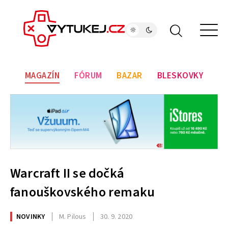
MAGAZÍN
FÓRUM
BAZAR
BLESKOVKY
Warcraft II se dočká
fanouškovského remaku
NOVINKY
M. Pilous
30. 9. 2020