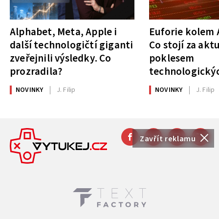
Alphabet, Meta, Apple i
Euforie kolem A
další technologičtí giganti
Co stojí za akt
zveřejnili výsledky. Co
poklesem
prozradila?
technologickýc
NOVINKY
J. Filip
NOVINKY
J. Filip
Zavřít reklamu