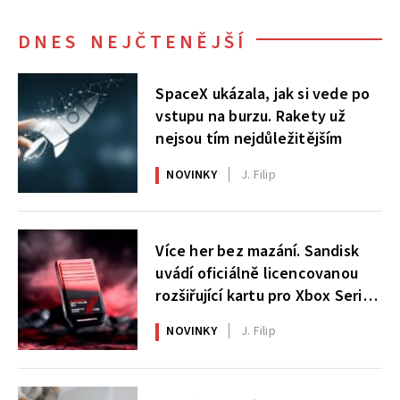
DNES NEJČTENĚJŠÍ
SpaceX ukázala, jak si vede po
vstupu na burzu. Rakety už
nejsou tím nejdůležitějším
NOVINKY
J. Filip
Více her bez mazání. Sandisk
uvádí oficiálně licencovanou
rozšiřující kartu pro Xbox Series
X|S
NOVINKY
J. Filip