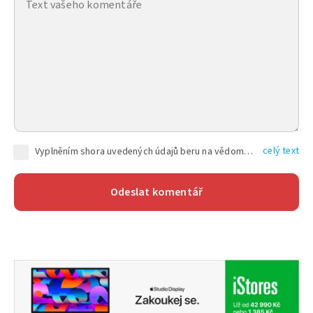
celý text
Vyplněním shora uvedených údajů beru na vědomí, že společnost TEXT FACTORY s.r.o., sídlem Brno, Durďákova 336/29, Černá Pole, PSČ: 613 00, IČ: 06157831, zapsané u Krajského soudu v Brně, oddíl C, vložka 100399, bude zpracovávat mé osobní údaje uvedené v rámci mnou vyplněného registračního formuláře na základě oprávněných zájmů TEXT FACTORY s.r.o. dle čl. 6 odst. 1 písm. f) GDPR a pro splnění právních povinností (čl. 6 odst. 1 písm. c) GDPR), a to pro tyto účely: nezbytnost zajistit oprávnění návštěvníka webových stránek provozovaných společností TEXT FACTORY s.r.o. přispívat aktivně ke zveřejněným článkům nebo v rámci diskusních fór a výkon práv TEXT FACTORY s.r.o. jako administrátora těchto diskusních fór. Více informací o zpracování osobních údajů a právech lze nalézt v