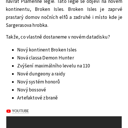
návrat Plamenné legie. Tato legie se objeví na novém
kontinentu, Broken Isles. Broken Isles je zaprvé
prastarý domov nočních elfů a zadruhé i místo kde je
Sargerasova hrobka.
Takže, co vlastně dostaneme v novém datadisku?
Nový kontinent Broken Isles
Nová classa Demon Hunter
Zvýšení maximálního levelu na 110
Nové dungeony a raidy
Nový systém honorů
Nový bossové
Artefaktové zbraně