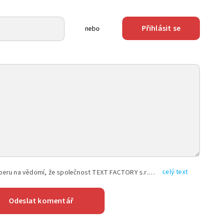
Přihlásit se
nebo
celý text
Vyplněním shora uvedených údajů beru na vědomí, že společnost TEXT FACTORY s.r.o., sídlem Brno, Durďákova 336/29, Černá Pole, PSČ: 613 00, IČ: 06157831, zapsané u Krajského soudu v Brně, oddíl C, vložka 100399, bude zpracovávat mé osobní údaje uvedené v rámci mnou vyplněného registračního formuláře na základě oprávněných zájmů TEXT FACTORY s.r.o. dle čl. 6 odst. 1 písm. f) GDPR a pro splnění právních povinností (čl. 6 odst. 1 písm. c) GDPR), a to pro tyto účely: nezbytnost zajistit oprávnění návštěvníka webových stránek provozovaných společností TEXT FACTORY s.r.o. přispívat aktivně ke zveřejněným článkům nebo v rámci diskusních fór a výkon práv TEXT FACTORY s.r.o. jako administrátora těchto diskusních fór. Více informací o zpracování osobních údajů a právech lze nalézt v