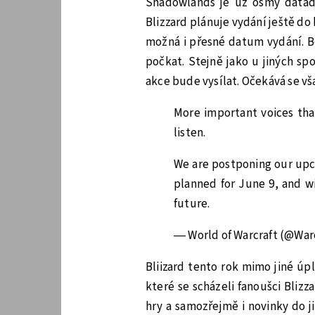
Shadowlands je už osmý datadi
Blizzard plánuje vydání ještě do
možná i přesné datum vydání. B
počkat. Stejně jako u jiných sp
akce bude vysílat. Očekává se vša
More important voices tha
listen.
We are postponing our upc
planned for June 9, and wi
future.
— World of Warcraft (@War
Bliizard tento rok mimo jiné úpl
které se scházeli fanoušci Bliz
hry a samozřejmě i novinky do 