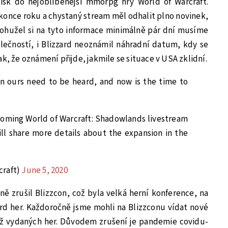
sk do nejoblíbenější mmorpg hry World of Warcraft.
 konce roku a chystaný stream měl odhalit plno novinek,
ohužel si na tyto informace minimálně pár dní musíme
olečností, i Blizzard neoznámil náhradní datum, kdy se
k, že oznámení přijde, jakmile se situace v USA zklidní.
n ours need to be heard, and now is the time to
oming World of Warcraft: Shadowlands livestream
ll share more details about the expansion in the
craft)
June 5, 2020
ně zrušil Blizzcon, což byla velká herní konference, na
zard her. Každoročně jsme mohli na Blizzconu vídat nové
již vydaných her. Důvodem zrušení je pandemie covidu-