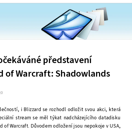
 očekáváné představení
d of Warcraft: Shadowlands
20
čností, i Blizzard se rozhodl odložit svou akci, která
ciální stream se měl týkat nadcházejícího datadisku
d of Warcraft. Důvodem odložení jsou nepokoje v USA,