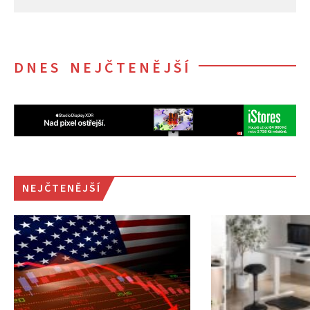
DNES NEJČTENĚJŠÍ
NEJČTENĚJŠÍ