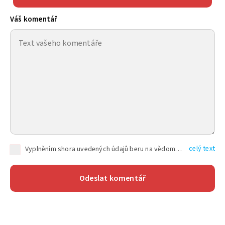
Váš komentář
celý text
Vyplněním shora uvedených údajů beru na vědomí, že společnost TEXT FACTORY s.r.o., sídlem Brno, Durďákova 336/29, Černá Pole, PSČ: 613 00, IČ: 06157831, zapsané u Krajského soudu v Brně, oddíl C, vložka 100399, bude zpracovávat mé osobní údaje uvedené v rámci mnou vyplněného registračního formuláře na základě oprávněných zájmů TEXT FACTORY s.r.o. dle čl. 6 odst. 1 písm. f) GDPR a pro splnění právních povinností (čl. 6 odst. 1 písm. c) GDPR), a to pro tyto účely: nezbytnost zajistit oprávnění návštěvníka webových stránek provozovaných společností TEXT FACTORY s.r.o. přispívat aktivně ke zveřejněným článkům nebo v rámci diskusních fór a výkon práv TEXT FACTORY s.r.o. jako administrátora těchto diskusních fór. Více informací o zpracování osobních údajů a právech lze nalézt v