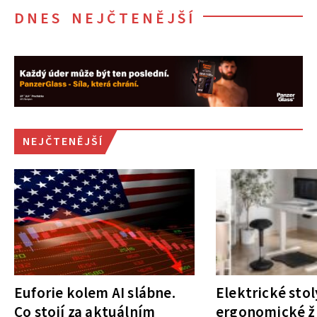
DNES NEJČTENĚJŠÍ
NEJČTENĚJŠÍ
Euforie kolem AI slábne.
Elektrické stol
Co stojí za aktuálním
ergonomické ži