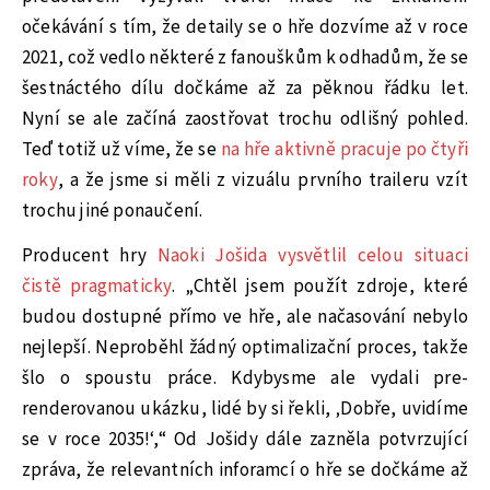
očekávání s tím, že detaily se o hře dozvíme až v roce
2021, což vedlo některé z fanouškům k odhadům, že se
šestnáctého dílu dočkáme až za pěknou řádku let.
Nyní se ale začíná zaostřovat trochu odlišný pohled.
Teď totiž už víme, že se
na hře aktivně pracuje po čtyři
roky
, a že jsme si měli z vizuálu prvního traileru vzít
trochu jiné ponaučení.
Producent hry
Naoki Jošida vysvětlil celou situaci
čistě pragmaticky
. „Chtěl jsem použít zdroje, které
budou dostupné přímo ve hře, ale načasování nebylo
nejlepší. Neproběhl žádný optimalizační proces, takže
šlo o spoustu práce. Kdybysme ale vydali pre-
renderovanou ukázku, lidé by si řekli, ‚Dobře, uvidíme
se v roce 2035!‘,“ Od Jošidy dále zazněla potvrzující
zpráva, že relevantních inforamcí o hře se dočkáme až