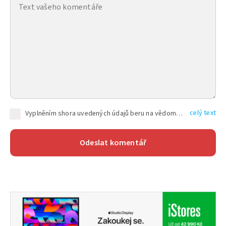
celý text
Vyplněním shora uvedených údajů beru na vědomí, že společnost TEXT FACTORY s.r.o., sídlem Brno, Durďákova 336/29, Černá Pole, PSČ: 613 00, IČ: 06157831, zapsané u Krajského soudu v Brně, oddíl C, vložka 100399, bude zpracovávat mé osobní údaje uvedené v rámci mnou vyplněného registračního formuláře na základě oprávněných zájmů TEXT FACTORY s.r.o. dle čl. 6 odst. 1 písm. f) GDPR a pro splnění právních povinností (čl. 6 odst. 1 písm. c) GDPR), a to pro tyto účely: nezbytnost zajistit oprávnění návštěvníka webových stránek provozovaných společností TEXT FACTORY s.r.o. přispívat aktivně ke zveřejněným článkům nebo v rámci diskusních fór a výkon práv TEXT FACTORY s.r.o. jako administrátora těchto diskusních fór. Více informací o zpracování osobních údajů a právech lze nalézt v