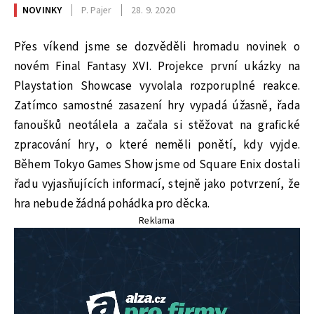
NOVINKY
P. Pajer
28. 9. 2020
Přes víkend jsme se dozvěděli hromadu novinek o
novém Final Fantasy XVI. Projekce první ukázky na
Playstation Showcase vyvolala rozporuplné reakce.
Zatímco samostné zasazení hry vypadá úžasně, řada
fanoušků neotálela a začala si stěžovat na grafické
zpracování hry, o které neměli ponětí, kdy vyjde.
Během Tokyo Games Show jsme od Square Enix dostali
řadu vyjasňujících informací, stejně jako potvrzení, že
hra nebude žádná pohádka pro děcka.
Reklama