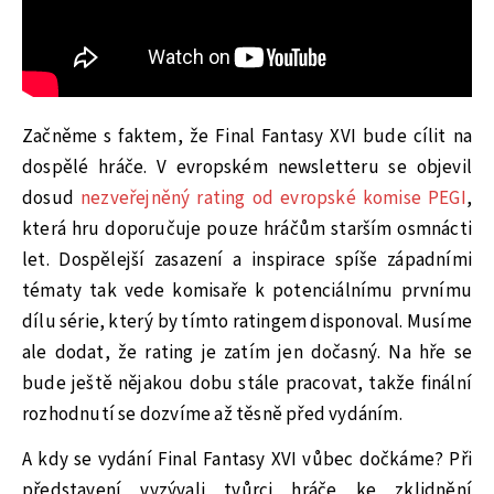
Začněme s faktem, že Final Fantasy XVI bude cílit na
dospělé hráče. V evropském newsletteru se objevil
dosud
nezveřejněný rating od evropské komise PEGI
,
která hru doporučuje pouze hráčům starším osmnácti
let. Dospělejší zasazení a inspirace spíše západními
tématy tak vede komisaře k potenciálnímu prvnímu
dílu série, který by tímto ratingem disponoval. Musíme
ale dodat, že rating je zatím jen dočasný. Na hře se
bude ještě nějakou dobu stále pracovat, takže finální
rozhodnutí se dozvíme až těsně před vydáním.
A kdy se vydání Final Fantasy XVI vůbec dočkáme? Při
představení vyzývali tvůrci hráče ke zklidnění