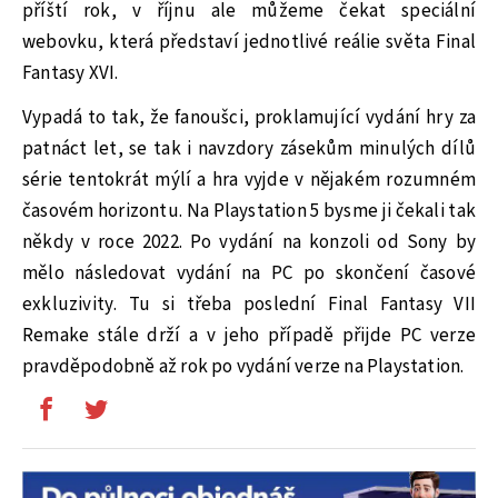
příští rok, v říjnu ale můžeme čekat speciální
webovku, která představí jednotlivé reálie světa Final
Fantasy XVI.
Vypadá to tak, že fanoušci, proklamující vydání hry za
patnáct let, se tak i navzdory zásekům minulých dílů
série tentokrát mýlí a hra vyjde v nějakém rozumném
časovém horizontu. Na Playstation 5 bysme ji čekali tak
někdy v roce 2022. Po vydání na konzoli od Sony by
mělo následovat vydání na PC po skončení časové
exkluzivity. Tu si třeba poslední Final Fantasy VII
Remake stále drží a v jeho případě přijde PC verze
pravděpodobně až rok po vydání verze na Playstation.