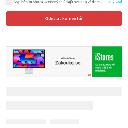
celý text
Vyplněním shora uvedených údajů beru na vědomí, že společnost TEXT FACTORY s.r.o., sídlem Brno, Durďákova 336/29, Černá Pole, PSČ: 613 00, IČ: 06157831, zapsané u Krajského soudu v Brně, oddíl C, vložka 100399, bude zpracovávat mé osobní údaje uvedené v rámci mnou vyplněného registračního formuláře na základě oprávněných zájmů TEXT FACTORY s.r.o. dle čl. 6 odst. 1 písm. f) GDPR a pro splnění právních povinností (čl. 6 odst. 1 písm. c) GDPR), a to pro tyto účely: nezbytnost zajistit oprávnění návštěvníka webových stránek provozovaných společností TEXT FACTORY s.r.o. přispívat aktivně ke zveřejněným článkům nebo v rámci diskusních fór a výkon práv TEXT FACTORY s.r.o. jako administrátora těchto diskusních fór. Více informací o zpracování osobních údajů a právech lze nalézt v