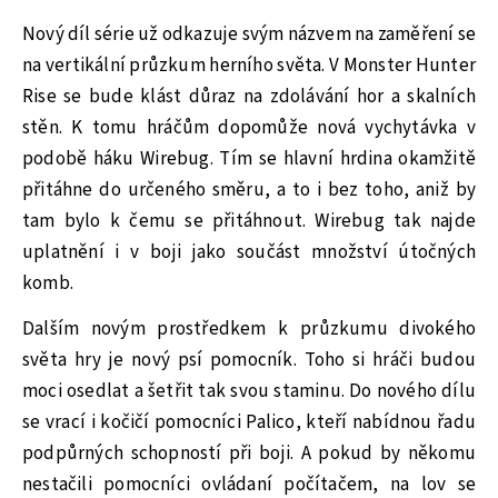
Nový díl série už odkazuje svým názvem na zaměření se
na vertikální průzkum herního světa. V Monster Hunter
Rise se bude klást důraz na zdolávání hor a skalních
stěn. K tomu hráčům dopomůže nová vychytávka v
podobě háku Wirebug. Tím se hlavní hrdina okamžitě
přitáhne do určeného směru, a to i bez toho, aniž by
tam bylo k čemu se přitáhnout. Wirebug tak najde
uplatnění i v boji jako součást množství útočných
komb.
Dalším novým prostředkem k průzkumu divokého
světa hry je nový psí pomocník. Toho si hráči budou
moci osedlat a šetřit tak svou staminu. Do nového dílu
se vrací i kočičí pomocníci Palico, kteří nabídnou řadu
podpůrných schopností při boji. A pokud by někomu
nestačili pomocníci ovládaní počítačem, na lov se