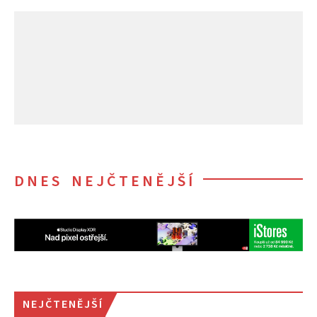
DNES NEJČTENĚJŠÍ
NEJČTENĚJŠÍ