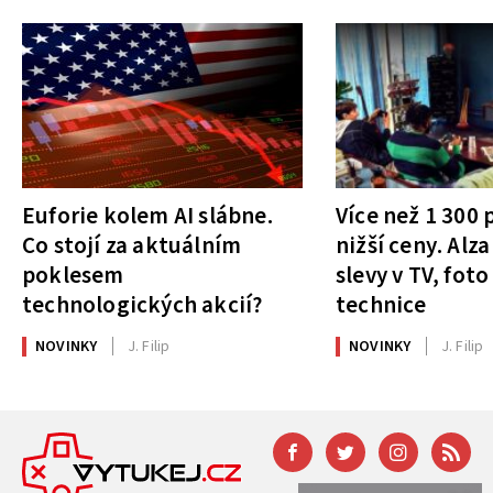
Euforie kolem AI slábne.
Více než 1 300
Co stojí za aktuálním
nižší ceny. Alza
poklesem
slevy v TV, foto
technologických akcií?
technice
NOVINKY
J. Filip
NOVINKY
J. Filip