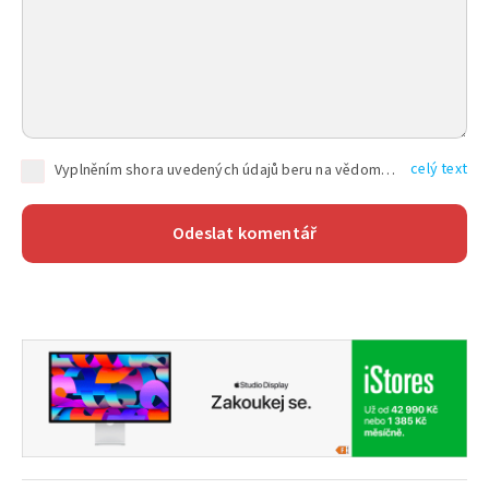
celý text
Vyplněním shora uvedených údajů beru na vědomí, že společnost TEXT FACTORY s.r.o., sídlem Brno, Durďákova 336/29, Černá Pole, PSČ: 613 00, IČ: 06157831, zapsané u Krajského soudu v Brně, oddíl C, vložka 100399, bude zpracovávat mé osobní údaje uvedené v rámci mnou vyplněného registračního formuláře na základě oprávněných zájmů TEXT FACTORY s.r.o. dle čl. 6 odst. 1 písm. f) GDPR a pro splnění právních povinností (čl. 6 odst. 1 písm. c) GDPR), a to pro tyto účely: nezbytnost zajistit oprávnění návštěvníka webových stránek provozovaných společností TEXT FACTORY s.r.o. přispívat aktivně ke zveřejněným článkům nebo v rámci diskusních fór a výkon práv TEXT FACTORY s.r.o. jako administrátora těchto diskusních fór. Více informací o zpracování osobních údajů a právech lze nalézt v