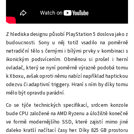
Z hlediska designu působí PlayStation 5 doslova jako z
budoucnosti. Sony u něj totiž vsadilo na poměrně
netradiční tělo s černými i bílými prvky v kombinaci s
ikonickým podsvícením. Obměnou si prošel i herní
ovladač, který se nyní poměrně výrazně podobá tomu
k Xboxu, avšak oproti němu nabízí například haptickou
odezvu či adaptivní triggery. Hraní s ním by díky tomu
mělo být opravdu parádní.
Co se týče technických specifikací, srdcem konzole
bude CPU založené na AMD Ryzenu a úložiště konečně
ve formě modernějšího SSD, které zajistí mimo jiné
daleko kratší načítací časy her. Díky 825 GB prostoru