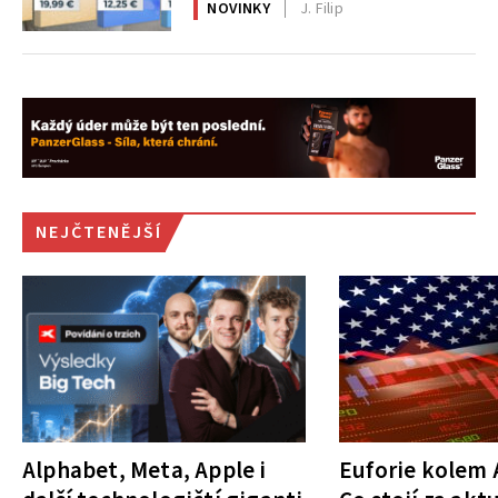
NOVINKY
J. Filip
NEJČTENĚJŠÍ
Alphabet, Meta, Apple i
Euforie kolem A