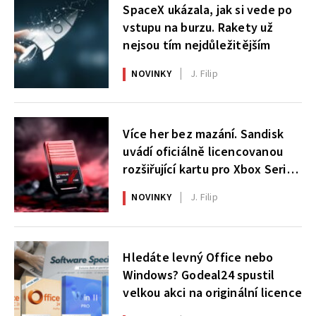
SpaceX ukázala, jak si vede po
vstupu na burzu. Rakety už
nejsou tím nejdůležitějším
NOVINKY
J. Filip
Více her bez mazání. Sandisk
uvádí oficiálně licencovanou
rozšiřující kartu pro Xbox Series
X|S
NOVINKY
J. Filip
Hledáte levný Office nebo
Windows? Godeal24 spustil
velkou akci na originální licence