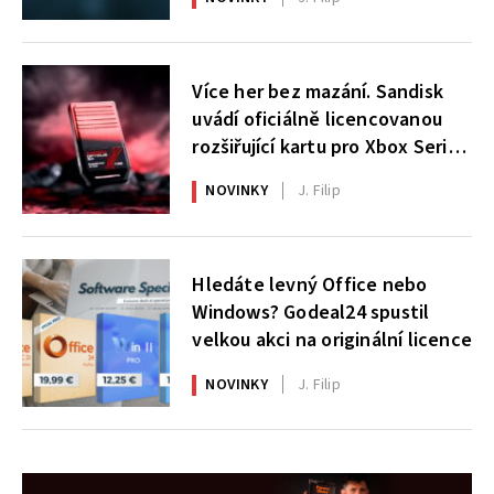
Více her bez mazání. Sandisk
uvádí oficiálně licencovanou
rozšiřující kartu pro Xbox Series
X|S
NOVINKY
J. Filip
Hledáte levný Office nebo
Windows? Godeal24 spustil
velkou akci na originální licence
NOVINKY
J. Filip