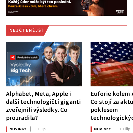
NEJČTENĚJŠÍ
Alphabet, Meta, Apple i
Euforie kolem A
další technologičtí giganti
Co stojí za akt
zveřejnili výsledky. Co
poklesem
prozradila?
technologickýc
NOVINKY
J. Filip
NOVINKY
J. Filip