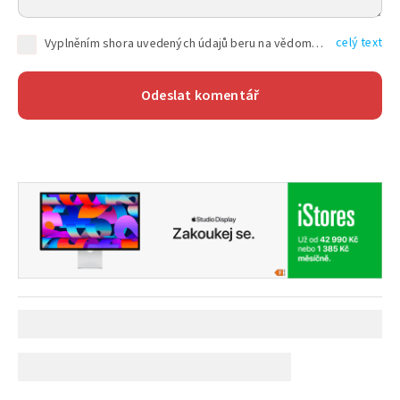
celý text
Vyplněním shora uvedených údajů beru na vědomí, že společnost TEXT FACTORY s.r.o., sídlem Brno, Durďákova 336/29, Černá Pole, PSČ: 613 00, IČ: 06157831, zapsané u Krajského soudu v Brně, oddíl C, vložka 100399, bude zpracovávat mé osobní údaje uvedené v rámci mnou vyplněného registračního formuláře na základě oprávněných zájmů TEXT FACTORY s.r.o. dle čl. 6 odst. 1 písm. f) GDPR a pro splnění právních povinností (čl. 6 odst. 1 písm. c) GDPR), a to pro tyto účely: nezbytnost zajistit oprávnění návštěvníka webových stránek provozovaných společností TEXT FACTORY s.r.o. přispívat aktivně ke zveřejněným článkům nebo v rámci diskusních fór a výkon práv TEXT FACTORY s.r.o. jako administrátora těchto diskusních fór. Více informací o zpracování osobních údajů a právech lze nalézt v