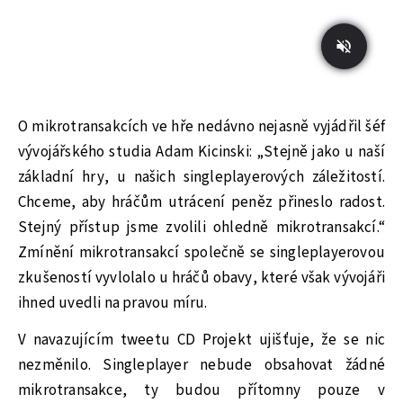
O mikrotransakcích ve hře nedávno nejasně vyjádřil šéf
vývojářského studia Adam Kicinski: „Stejně jako u naší
základní hry, u našich singleplayerových záležitostí.
Chceme, aby hráčům utrácení peněz přineslo radost.
Stejný přístup jsme zvolili ohledně mikrotransakcí.“
Zmínění mikrotransakcí společně se singleplayerovou
zkušeností vyvlolalo u hráčů obavy, které však vývojáři
ihned uvedli na pravou míru.
V navazujícím tweetu CD Projekt ujišťuje, že se nic
nezměnilo. Singleplayer nebude obsahovat žádné
mikrotransakce, ty budou přítomny pouze v