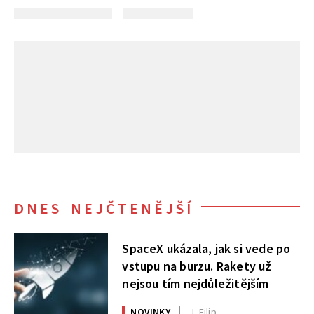
DNES NEJČTENĚJŠÍ
SpaceX ukázala, jak si vede po
vstupu na burzu. Rakety už
nejsou tím nejdůležitějším
NOVINKY
J. Filip