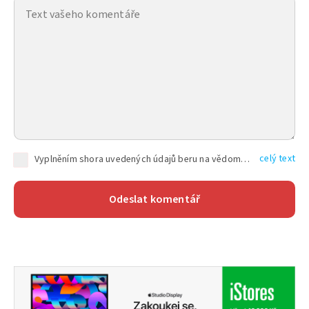
celý text
Vyplněním shora uvedených údajů beru na vědomí, že společnost TEXT FACTORY s.r.o., sídlem Brno, Durďákova 336/29, Černá Pole, PSČ: 613 00, IČ: 06157831, zapsané u Krajského soudu v Brně, oddíl C, vložka 100399, bude zpracovávat mé osobní údaje uvedené v rámci mnou vyplněného registračního formuláře na základě oprávněných zájmů TEXT FACTORY s.r.o. dle čl. 6 odst. 1 písm. f) GDPR a pro splnění právních povinností (čl. 6 odst. 1 písm. c) GDPR), a to pro tyto účely: nezbytnost zajistit oprávnění návštěvníka webových stránek provozovaných společností TEXT FACTORY s.r.o. přispívat aktivně ke zveřejněným článkům nebo v rámci diskusních fór a výkon práv TEXT FACTORY s.r.o. jako administrátora těchto diskusních fór. Více informací o zpracování osobních údajů a právech lze nalézt v