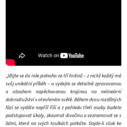
„
Vžijte se do role jednoho ze tří hrdinů – z nichž každý má
svůj unikátní příběh – a vydejte se detailně zpracovanou
a obsahem napěchovanou krajinou na nelineární
dobrodružství v otevřeném světě. Během dvou rozdílných
fází se vydáte napříč říší a z pohledu třetí osoby budete
podstupovat úkoly, zkoumat divočinu a seznamovat se s
lidmi, které na svých toulkách potkáte. Dojde-li však ke