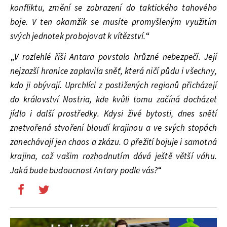
konfliktu, změní se zobrazení do taktického tahového
boje. V ten okamžik se musíte promyšleným využitím
svých jednotek probojovat k vítězství.
“
„
V rozlehlé říši Antara povstalo hrůzné nebezpečí. Její
nejzazší hranice zaplavila sněť, která ničí půdu i všechny,
kdo ji obývají. Uprchlíci z postižených regionů přicházejí
do království Nostria, kde kvůli tomu začíná docházet
jídlo i další prostředky. Kdysi živé bytosti, dnes snětí
znetvořená stvoření bloudí krajinou a ve svých stopách
zanechávají jen chaos a zkázu. O přežití bojuje i samotná
krajina, což vašim rozhodnutím dává ještě větší váhu.
Jaká bude budoucnost Antary podle vás?
“