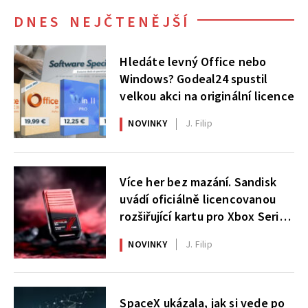
DNES NEJČTENĚJŠÍ
Hledáte levný Office nebo
Windows? Godeal24 spustil
velkou akci na originální licence
NOVINKY
J. Filip
Více her bez mazání. Sandisk
uvádí oficiálně licencovanou
rozšiřující kartu pro Xbox Series
X|S
NOVINKY
J. Filip
SpaceX ukázala, jak si vede po