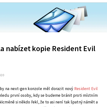
a nabízet kopie Resident Evil
2020
 by na next-gen konzole měl dorazit nový
Resident Evil
ohledu první osoby, kdy se budeme bránit proti místním
icméně si někdo řekl, že to asi není tak špatný námět a