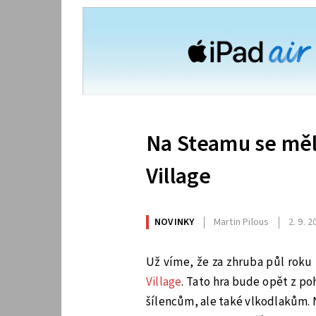
Na Steamu se měl
Village
NOVINKY
Martin Pilous
2. 9. 
Už víme, že za zhruba půl roku
Village
. Tato hra bude opět z p
šílencům, ale také vlkodlakům. N