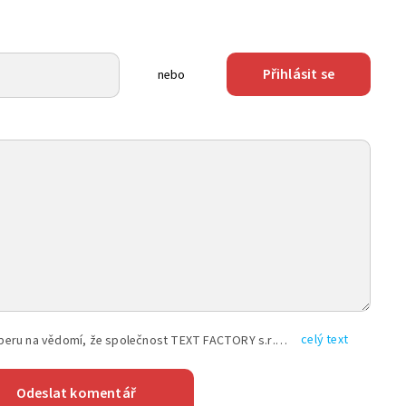
Přihlásit se
nebo
celý text
Vyplněním shora uvedených údajů beru na vědomí, že společnost TEXT FACTORY s.r.o., sídlem Brno, Durďákova 336/29, Černá Pole, PSČ: 613 00, IČ: 06157831, zapsané u Krajského soudu v Brně, oddíl C, vložka 100399, bude zpracovávat mé osobní údaje uvedené v rámci mnou vyplněného registračního formuláře na základě oprávněných zájmů TEXT FACTORY s.r.o. dle čl. 6 odst. 1 písm. f) GDPR a pro splnění právních povinností (čl. 6 odst. 1 písm. c) GDPR), a to pro tyto účely: nezbytnost zajistit oprávnění návštěvníka webových stránek provozovaných společností TEXT FACTORY s.r.o. přispívat aktivně ke zveřejněným článkům nebo v rámci diskusních fór a výkon práv TEXT FACTORY s.r.o. jako administrátora těchto diskusních fór. Více informací o zpracování osobních údajů a právech lze nalézt v