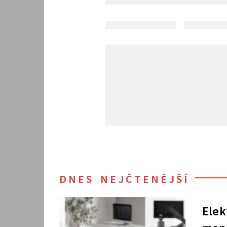
DNES NEJČTENĚJŠÍ
Elek