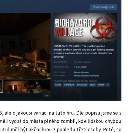
, ale o jakousi variaci na tuto hru. Dle popisu jsme se s
ěli vydat do města plného zombií, kde lidskou chybou
Titul měl být akční hrou z pohledu třetí osoby. Poté, co