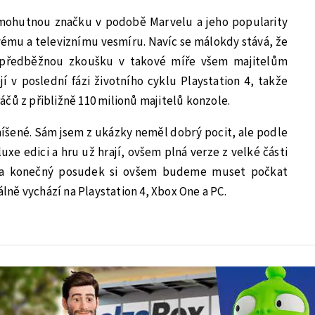
mohutnou značku v podobě Marvelu a jeho popularity
ému a televiznímu vesmíru. Navíc se málokdy stává, že
a předběžnou zkoušku v takové míře všem majitelům
í v poslední fázi životního cyklu Playstation 4, takže
čů z přibližně 110 milionů majitelů konzole.
íšené. Sám jsem z ukázky neměl dobrý pocit, ale podle
luxe edici a hru už hrají, ovšem plná verze z velké části
 Na konečný posudek si ovšem budeme muset počkat
iálně vychází na Playstation 4, Xbox One a PC.