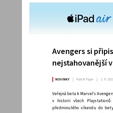
Avengers si připis
nejstahovanější v
NOVINKY
Patrik Pajer
2. 9. 20
Veřejná beta k Marvel’s Avengers
v historii všech Playstation
předminulého víkendu do bety