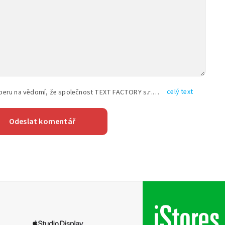
celý text
Vyplněním shora uvedených údajů beru na vědomí, že společnost TEXT FACTORY s.r.o., sídlem Brno, Durďákova 336/29, Černá Pole, PSČ: 613 00, IČ: 06157831, zapsané u Krajského soudu v Brně, oddíl C, vložka 100399, bude zpracovávat mé osobní údaje uvedené v rámci mnou vyplněného registračního formuláře na základě oprávněných zájmů TEXT FACTORY s.r.o. dle čl. 6 odst. 1 písm. f) GDPR a pro splnění právních povinností (čl. 6 odst. 1 písm. c) GDPR), a to pro tyto účely: nezbytnost zajistit oprávnění návštěvníka webových stránek provozovaných společností TEXT FACTORY s.r.o. přispívat aktivně ke zveřejněným článkům nebo v rámci diskusních fór a výkon práv TEXT FACTORY s.r.o. jako administrátora těchto diskusních fór. Více informací o zpracování osobních údajů a právech lze nalézt v