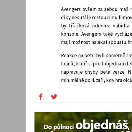
Avengers ovšem za sebou mají 
díky nesutále rostoucímu filmov
by tříáčková videohra nabídl
konzole. Avengers také vycházej
mají možnost nalákat spoustu hrá
Reakce na betu byli poměrně sm
hráčů, kteří si předobjednali de
napravuje chyby beta verze.
minimálně do 4. září, kdy hra ofc