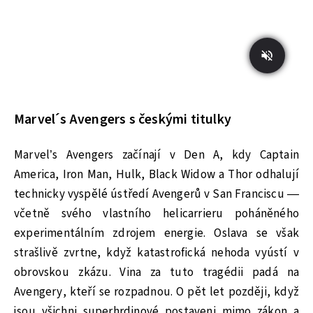
Marvel´s Avengers s českými titulky
Marvel’s Avengers začínají v Den A, kdy Captain
America, Iron Man, Hulk, Black Widow a Thor odhalují
technicky vyspělé ústředí Avengerů v San Franciscu —
včetně svého vlastního helicarrieru poháněného
experimentálním zdrojem energie. Oslava se však
strašlivě zvrtne, když katastrofická nehoda vyústí v
obrovskou zkázu. Vina za tuto tragédii padá na
Avengery, kteří se rozpadnou. O pět let později, když
jsou všichni superhrdinové postaveni mimo zákon a