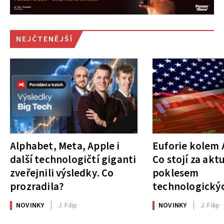
NEJČTENĚJŠÍ
Alphabet, Meta, Apple i
Euforie kolem A
další technologičtí giganti
Co stojí za akt
zveřejnili výsledky. Co
poklesem
prozradila?
technologickýc
NOVINKY
J. Filip
NOVINKY
J. Filip