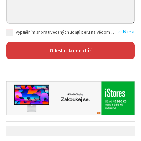
celý text
Vyplněním shora uvedených údajů beru na vědomí, že společnost TEXT FACTORY s.r.o., sídlem Brno, Durďákova 336/29, Černá Pole, PSČ: 613 00, IČ: 06157831, zapsané u Krajského soudu v Brně, oddíl C, vložka 100399, bude zpracovávat mé osobní údaje uvedené v rámci mnou vyplněného registračního formuláře na základě oprávněných zájmů TEXT FACTORY s.r.o. dle čl. 6 odst. 1 písm. f) GDPR a pro splnění právních povinností (čl. 6 odst. 1 písm. c) GDPR), a to pro tyto účely: nezbytnost zajistit oprávnění návštěvníka webových stránek provozovaných společností TEXT FACTORY s.r.o. přispívat aktivně ke zveřejněným článkům nebo v rámci diskusních fór a výkon práv TEXT FACTORY s.r.o. jako administrátora těchto diskusních fór. Více informací o zpracování osobních údajů a právech lze nalézt v