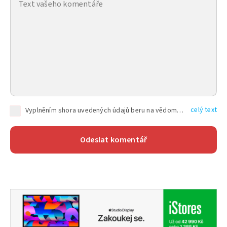
celý text
Vyplněním shora uvedených údajů beru na vědomí, že společnost TEXT FACTORY s.r.o., sídlem Brno, Durďákova 336/29, Černá Pole, PSČ: 613 00, IČ: 06157831, zapsané u Krajského soudu v Brně, oddíl C, vložka 100399, bude zpracovávat mé osobní údaje uvedené v rámci mnou vyplněného registračního formuláře na základě oprávněných zájmů TEXT FACTORY s.r.o. dle čl. 6 odst. 1 písm. f) GDPR a pro splnění právních povinností (čl. 6 odst. 1 písm. c) GDPR), a to pro tyto účely: nezbytnost zajistit oprávnění návštěvníka webových stránek provozovaných společností TEXT FACTORY s.r.o. přispívat aktivně ke zveřejněným článkům nebo v rámci diskusních fór a výkon práv TEXT FACTORY s.r.o. jako administrátora těchto diskusních fór. Více informací o zpracování osobních údajů a právech lze nalézt v