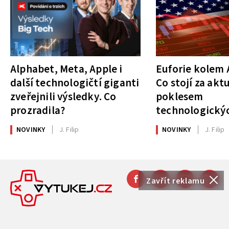
Alphabet, Meta, Apple i
Euforie kolem A
další technologičtí giganti
Co stojí za akt
zveřejnili výsledky. Co
poklesem
prozradila?
technologickýc
NOVINKY
J. Filip
NOVINKY
J. Filip
Zavřít reklamu