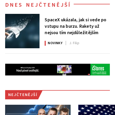
DNES NEJČTENĚJŠÍ
SpaceX ukázala, jak si vede po
vstupu na burzu. Rakety už
nejsou tím nejdůležitějším
NOVINKY
J. Filip
NEJČTENĚJŠÍ