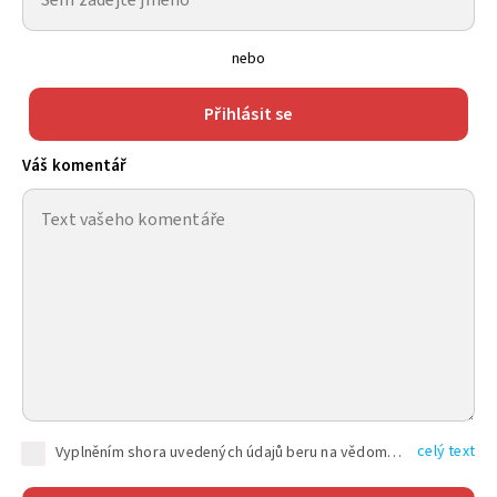
nebo
Přihlásit se
Váš komentář
celý text
Vyplněním shora uvedených údajů beru na vědomí, že společnost TEXT FACTORY s.r.o., sídlem Brno, Durďákova 336/29, Černá Pole, PSČ: 613 00, IČ: 06157831, zapsané u Krajského soudu v Brně, oddíl C, vložka 100399, bude zpracovávat mé osobní údaje uvedené v rámci mnou vyplněného registračního formuláře na základě oprávněných zájmů TEXT FACTORY s.r.o. dle čl. 6 odst. 1 písm. f) GDPR a pro splnění právních povinností (čl. 6 odst. 1 písm. c) GDPR), a to pro tyto účely: nezbytnost zajistit oprávnění návštěvníka webových stránek provozovaných společností TEXT FACTORY s.r.o. přispívat aktivně ke zveřejněným článkům nebo v rámci diskusních fór a výkon práv TEXT FACTORY s.r.o. jako administrátora těchto diskusních fór. Více informací o zpracování osobních údajů a právech lze nalézt v