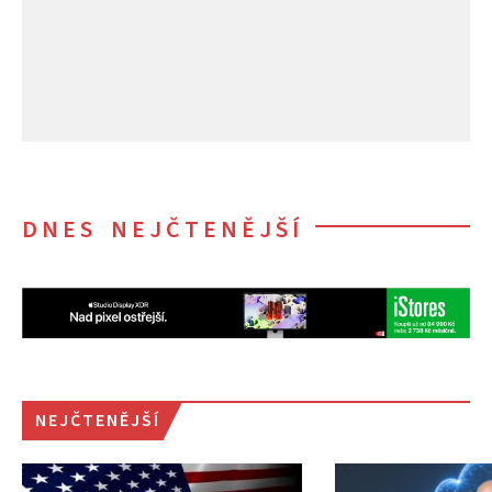
DNES NEJČTENĚJŠÍ
NEJČTENĚJŠÍ