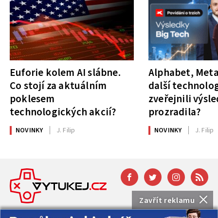
Euforie kolem AI slábne.
Alphabet, Meta
Co stojí za aktuálním
další technolog
poklesem
zveřejnili výsl
technologických akcií?
prozradila?
NOVINKY
J. Filip
NOVINKY
J. Filip
Zavřít reklamu