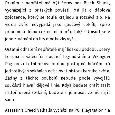
Prvním z nepřátel má být černý pes Black Shuck,
vycházející z britských pověstí. Má jít o ďáblova
zplozence, který se toulá krajinou a rozsévá zlo. Na
videu zvíře nevypadá jako gaučový čoklík, spíše
připomíná démona z nočních můr, takže Ubisoft se v
jeho ztvárnění do hry moc hezky vyžil.
Ostatní odhalení nepřátelé mají lidskou podobu. Dcery
Leriona a válečníci sloužící legendránímu Vikingovi
Ragnarovi Lothbrokovi budou postupně hráčům při
jednotlivých sekáních odhalovat historii herního světa.
Žádný z těchto soubojů nebude podle vývojářů
součástí hlavní dějové linie. Když budete chtít zažít
nadpřirozená setkání, budete si je muset ve hře najít
sami.
Assassin’s Creed Valhalla vychází na PC, Playstation 4 a