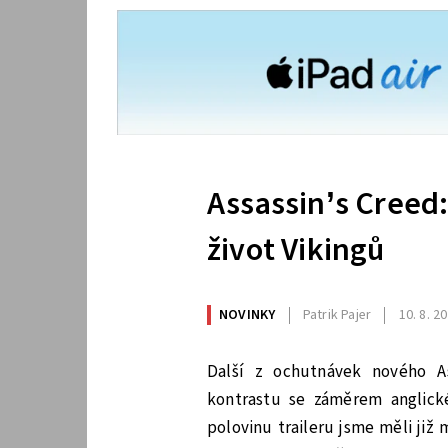
Assassin’s Creed:
život Vikingů
NOVINKY
Patrik Pajer
10. 8. 2
Další z ochutnávek nového As
kontrastu se záměrem anglick
polovinu traileru jsme měli již 