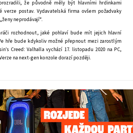
 prozradili, že původně měly být hlavními hrdinkami
ké verze postav. Vydavatelská firma ovšem požadvaky
„ženy neprodávají“.
áči rozhodnout, jaké pohlaví bude mít jejich hlavní
Ve hře bude kdykoliv možné přepnout mezi zarostlým
in’s Creed: Valhalla vychází 17. listopadu 2020 na PC,
.Verze na next-gen konzole dorazí později.