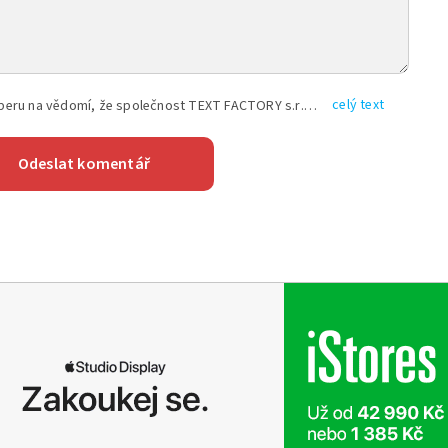
celý text
Vyplněním shora uvedených údajů beru na vědomí, že společnost TEXT FACTORY s.r.o., sídlem Brno, Durďákova 336/29, Černá Pole, PSČ: 613 00, IČ: 06157831, zapsané u Krajského soudu v Brně, oddíl C, vložka 100399, bude zpracovávat mé osobní údaje uvedené v rámci mnou vyplněného registračního formuláře na základě oprávněných zájmů TEXT FACTORY s.r.o. dle čl. 6 odst. 1 písm. f) GDPR a pro splnění právních povinností (čl. 6 odst. 1 písm. c) GDPR), a to pro tyto účely: nezbytnost zajistit oprávnění návštěvníka webových stránek provozovaných společností TEXT FACTORY s.r.o. přispívat aktivně ke zveřejněným článkům nebo v rámci diskusních fór a výkon práv TEXT FACTORY s.r.o. jako administrátora těchto diskusních fór. Více informací o zpracování osobních údajů a právech lze nalézt v