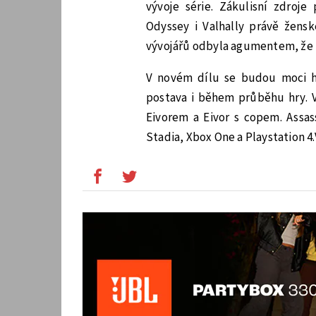
vývoje série. Zákulisní zdroje
Odyssey i Valhally právě žens
vývojářů odbyla agumentem, že 
V novém dílu se budou moci hr
postava i během průběhu hry. 
Eivorem a Eivor s copem. Assass
Stadia, Xbox One a Playstation 4