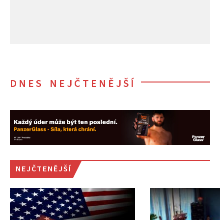
DNES NEJČTENĚJŠÍ
NEJČTENĚJŠÍ