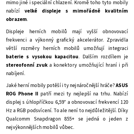
mimo jiné i speciální chlazení. Kromě toho tyto mobily
nabízí
velké displeje s mimořádně kvalitním
obrazem
.
Displeje herních mobilů mají vyšší obnovovací
frekvenci a výkonný grafický akcelerátor. Zpravidla
větší rozměry herních mobilů umožňují integraci
baterie s vysokou kapacitou
. Dalším rozdílem je
stereofonní zvuk
a konektory umožňující hraní i při
nabíjení.
Jaké herní mobily potěší i ty nejnáročnější hráče?
ASUS
ROG Phone II
patří mezi ty nejlepší na trhu. Nabízí
displej s úhlopříčkou 6,59″ a obnovovací frekvencí 120
Hz a RGB podsvícení. To ale není to nejdůležitější. Díky
Qualcomm Snapdragon 855+ se jedná o jeden z
nejvýkonnějších mobilů vůbec.