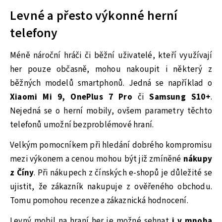
Levné a přesto výkonné herní
telefony
Méně nároční hráči či běžní uživatelé, kteří využívají
her pouze občasně, mohou nakoupit i některý z
běžných modelů smartphonů. Jedná se například o
Xiaomi Mi 9, OnePlus 7 Pro
či
Samsung S10+
.
Nejedná se o herní mobily, ovšem parametry těchto
telefonů umožní bezproblémové hraní.
Velkým pomocníkem při hledání dobrého kompromisu
mezi výkonem a cenou mohou být již zmíněné
nákupy
z Číny
. Při nákupech z čínských e-shopů je důležité se
ujistit, že zákazník nakupuje z ověřeného obchodu.
Tomu pomohou recenze a zákaznická hodnocení.
Levný mobil na hraní her je možné sehnat
i v mnoha