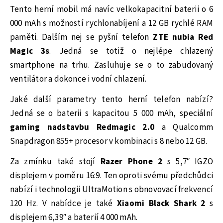
Tento herní mobil má navíc velkokapacitní baterii o 6
000 mAh s možností rychlonabíjení a 12 GB rychlé RAM
paměti. Dalším nej se pyšní telefon
ZTE nubia Red
Magic 3s
. Jedná se totiž o nejlépe chlazený
smartphone na trhu. Zasluhuje se o to zabudovaný
ventilátor a dokonce i vodní chlazení.
Jaké další parametry tento herní telefon nabízí?
Jedná se o baterii s kapacitou 5 000 mAh, speciální
gaming nadstavbu Redmagic 2.0
a Qualcomm
Snapdragon 855+ procesor v kombinaci s 8 nebo 12 GB.
Za zmínku také stojí
Razer Phone 2
s 5,7″ IGZO
displejem v poměru 16:9. Ten oproti svému předchůdci
nabízí i technologii UltraMotion s obnovovací frekvencí
120 Hz. V nabídce je také
Xiaomi Black Shark 2
s
displejem 6,39″ a baterií 4 000 mAh.