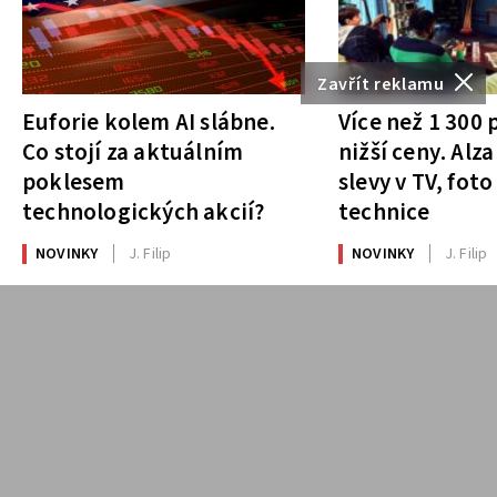
Zavřít reklamu
Euforie kolem AI slábne.
Více než 1 300
Co stojí za aktuálním
nižší ceny. Alza
poklesem
slevy v TV, foto
technologických akcií?
technice
NOVINKY
J. Filip
NOVINKY
J. Filip