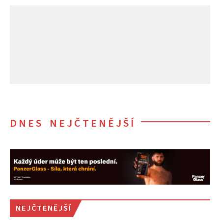
DNES NEJČTENĚJŠÍ
NEJČTENĚJŠÍ