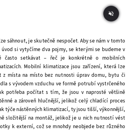
lze sáhnout, je skutečně nespočet. Aby se nám v tomto
a úvod si vytyčíme dva pojmy, se kterými se budeme v
ně často setkávat – řeč je konkrétně o mobilních
atizacích. Mobilní klimatizace jsou zařízení, která lze
 z místa na místo bez nutnosti úprav domu, bytu či
avidla s vývodem vzduchu ve formě potrubí vystrčeného
ak potřeba počítat s tím, že jsou v naprosté většině
nné a zároveň hlučnější, jelikož celý chladící proces
pak týče nástěnných klimatizací, ty jsou tišší, výkonnější,
ně složitější na montáž, jelikož je u nich nutností vést
notky k externí, což se mnohdy neobjede bez různého