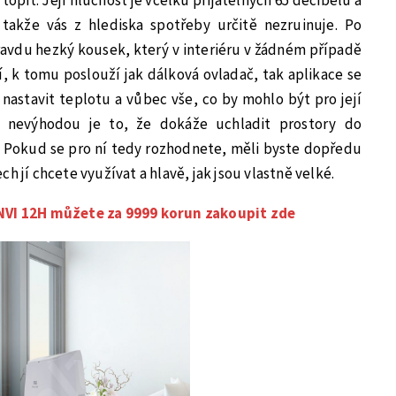
topit. Její hlučnost je vcelku přijatelných 65 decibelů a
takže vás z hlediska spotřeby určitě nezruinuje. Po
ravdu hezký kousek, který v interiéru v žádném případě
í, k tomu poslouží jak dálková ovladač, tak aplikace se
nastavit teplotu a vůbec vše, co by mohlo být pro její
í nevýhodou je to, že dokáže uchladit prostory do
. Pokud se pro ní tedy rozhodnete, měli byste dopředu
h jí chcete využívat a hlavě, jak jsou vlastně velké.
ENVI 12H můžete za 9999 korun zakoupit zde