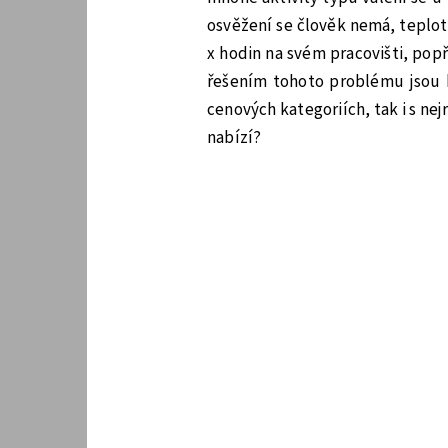
osvěžení se člověk nemá, teplota
x hodin na svém pracovišti, pop
řešením tohoto problému jsou b
cenových kategoriích, tak i s ne
nabízí?