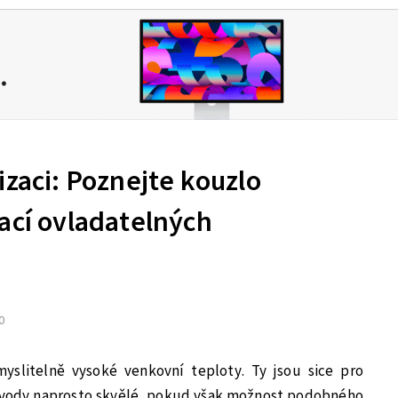
izaci: Poznejte kouzlo
ací ovladatelných
0
slitelně vysoké venkovní teploty. Ty jsou sice pro
u vody naprosto skvělé, pokud však možnost podobného