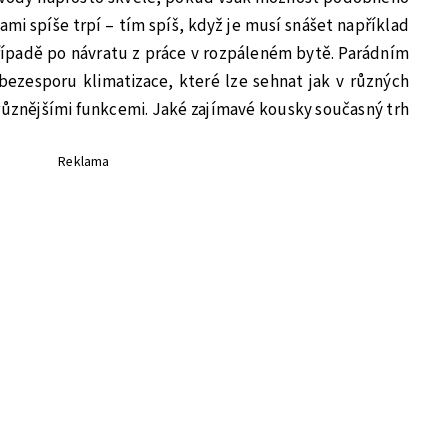
mi spíše trpí – tím spíš, když je musí snášet například
řípadě po návratu z práce v rozpáleném bytě. Parádním
ezesporu klimatizace, které lze sehnat jak v různých
jrůznějšími funkcemi. Jaké zajímavé kousky současný trh
Reklama