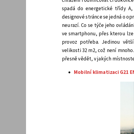
chlazení i odvlhčovat či dokonce 
spadá do energetické třídy A, 
designové stránce se jedná o op
neurazí. Co se týče jeho ovládán
ve smartphonu, přes kterou lze 
provoz potřeba. Jedinou větš
velikosti 32 m2, což není mnoho
přesně vědět, v jakých místnostec
Mobilní klimatizaci G21 