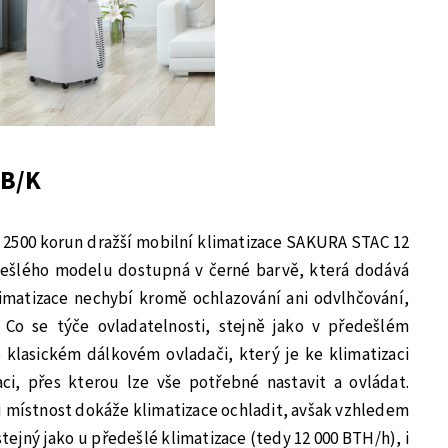
PB/K
 2500 korun dražší mobilní klimatizace SAKURA STAC 12
dešlého modelu dostupná v černé barvě, která dodává
limatizace nechybí kromě ochlazování ani odvlhčování,
 Co se týče ovladatelnosti, stejně jako v předešlém
klasickém dálkovém ovladači, který je ke klimatizaci
aci, přes kterou lze vše potřebné nastavit a ovládat.
u místnost dokáže klimatizace ochladit, avšak vzhledem
 stejný jako u předešlé klimatizace (tedy 12 000 BTH/h), i