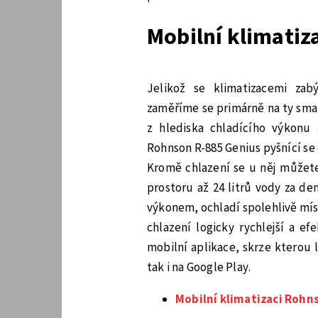
Mobilní klimatiz
Jelikož se klimatizacemi za
zaměříme se primárně na ty smar
z hlediska chladícího výkonu
Rohnson R-885 Genius pyšnící se
Kromě chlazení se u něj můžete
prostoru až 24 litrů vody za de
výkonem, ochladí spolehlivě mís
chlazení logicky rychlejší a ef
mobilní aplikace, skrze kterou l
tak i na Google Play.
Mobilní klimatizaci Rohn