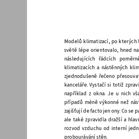
Modelů klimatizací, po kterých 
světě lépe orientovalo, hned n
následujících řádcích poměr
klimatizacích a nástěnných klim
zjednodušeně řečeno přesouvat
kanceláře. Vystačí si totiž zpr
například z okna. Je u nich vš
případů méně výkonné než nástě
zajišťují de facto jen ony. Co se 
ale také zpravidla dražší a hlav
rozvod vzduchu od interní jed
probourávání stěn.