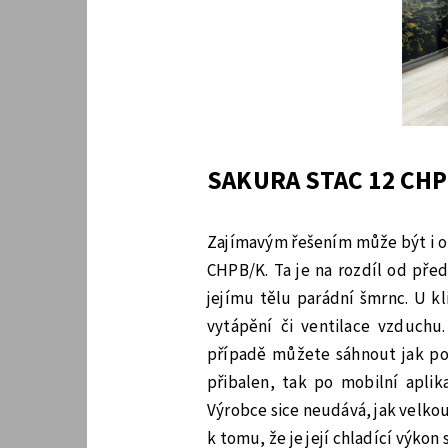
SAKURA STAC 12 CH
Zajímavým řešením může být i o
CHPB/K. Ta je na rozdíl od pře
jejímu tělu parádní šmrnc. U k
vytápění či ventilace vzduchu.
případě můžete sáhnout jak po 
přibalen, tak po mobilní aplik
Výrobce sice neudává, jak velko
k tomu, že je její chladící výkon