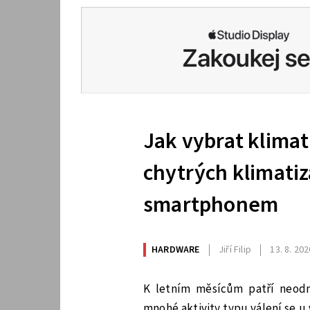
Jak vybrat klimat
chytrých klimatiz
smartphonem
HARDWARE
Jiří Filip
13. 8. 202
K letním měsícům patří neodmy
mnohé aktivity typu válení se 