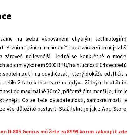
ace
býváme na webu věnovaném chytrým technologiím,
t. Prvním “pánem na holení” bude zároveň ta nejslabší
 a zároveň nejlevnější. Jedná se konkrétně o model
 chladícím výkonem 9000 BTU/h a hlučností 64 decibelů.
 spolehnout i na odvlhčovač, který dokáže odvlhčit z
n. Jelikož tato klimatizace neoplývá žádným brutálním
tnost do maximálně 30 m2, přičemž čím menší je, tím je
ektivnější. Co se týče ovladatelnosti, samozřejmostí je
ze vše důležité nastavit. Stažitelná je jak z App Store,
son R-885 Genius můžete za 8999 korun zakoupit zde