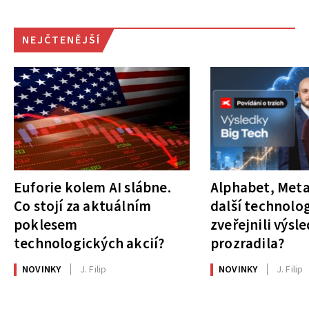
NEJČTENĚJŠÍ
Euforie kolem AI slábne.
Alphabet, Meta
Co stojí za aktuálním
další technolog
poklesem
zveřejnili výsl
technologických akcií?
prozradila?
NOVINKY
J. Filip
NOVINKY
J. Filip