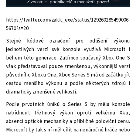
https://twitter.com/zakk_exe/status/129260285499006
5670?s=20
Stejné kódové označení pro odlišení výkonu
jednotlivých verzí své konzole využívá Microsoft i
během této generace. Zatímco současný Xbox One S
však představoval pouze zmenšenou, výkonnější verzi
původního Xboxu One, Xbox Series S má od začátku jít
cestou menšího výkonu a podle některých zdrojů i
dramaticky zmenšené velikosti.
Podle prvotních úniků o Series S by měla konzole
nabídnout třetinový výkon oproti velkému Xku,
absenci optické mechaniky a přibližně poloviční cenu.
Microsoft by tak s ní měl cílit na nenáročné hráče nebo