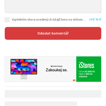
celý text
Vyplněním shora uvedených údajů beru na vědomí, že společnost TEXT FACTORY s.r.o., sídlem Brno, Durďákova 336/29, Černá Pole, PSČ: 613 00, IČ: 06157831, zapsané u Krajského soudu v Brně, oddíl C, vložka 100399, bude zpracovávat mé osobní údaje uvedené v rámci mnou vyplněného registračního formuláře na základě oprávněných zájmů TEXT FACTORY s.r.o. dle čl. 6 odst. 1 písm. f) GDPR a pro splnění právních povinností (čl. 6 odst. 1 písm. c) GDPR), a to pro tyto účely: nezbytnost zajistit oprávnění návštěvníka webových stránek provozovaných společností TEXT FACTORY s.r.o. přispívat aktivně ke zveřejněným článkům nebo v rámci diskusních fór a výkon práv TEXT FACTORY s.r.o. jako administrátora těchto diskusních fór. Více informací o zpracování osobních údajů a právech lze nalézt v