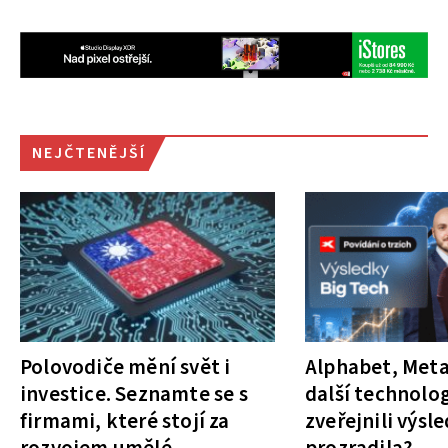
NEJČTENĚJŠÍ
Polovodiče mění svět i
Alphabet, Meta
investice. Seznamte se s
další technolog
firmami, které stojí za
zveřejnili výsl
rozvojem umělé
prozradila?