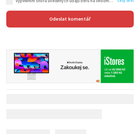
celý text
Vyplněním shora uvedených údajů beru na vědomí, že společnost TEXT FACTORY s.r.o., sídlem Brno, Durďákova 336/29, Černá Pole, PSČ: 613 00, IČ: 06157831, zapsané u Krajského soudu v Brně, oddíl C, vložka 100399, bude zpracovávat mé osobní údaje uvedené v rámci mnou vyplněného registračního formuláře na základě oprávněných zájmů TEXT FACTORY s.r.o. dle čl. 6 odst. 1 písm. f) GDPR a pro splnění právních povinností (čl. 6 odst. 1 písm. c) GDPR), a to pro tyto účely: nezbytnost zajistit oprávnění návštěvníka webových stránek provozovaných společností TEXT FACTORY s.r.o. přispívat aktivně ke zveřejněným článkům nebo v rámci diskusních fór a výkon práv TEXT FACTORY s.r.o. jako administrátora těchto diskusních fór. Více informací o zpracování osobních údajů a právech lze nalézt v