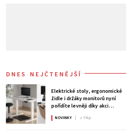
DNES NEJČTENĚJŠÍ
Elektrické stoly, ergonomické
židle i držáky monitorů nyní
pořídíte levněji díky akci
AlzaErgo
NOVINKY
J. Filip