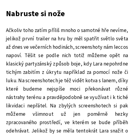
Nabruste si nože
Ačkoliv toho zatím příliš mnoho o samotné hře nevíme,
jelikož první trailer na hru by měl spatřit světlo světa
až dnes ve večerních hodinách, screenshoty nám leccos
napoví. Těšit se podle nich totiž můžeme opět na
klasický partyzánský způsob boje, kdy Lara nepohrdne
tichým zabitím z úkrytu například za pomocí nože či
luku. Na screenshotech je též vidět kotva s lanem, díky
které budeme nejspíše moci překonávat různé
nástrahy terénu a pravděpodobně se využívat i k tiché
likvidaci nepřátel. Na zbylých screenshotech si pak
můžeme všimnout už jen poměrně hezky
zpracovaného prostředí, ve kterém se bude příběh
odehrávat. Jelikož by se měla tentokrát Lara snažit o