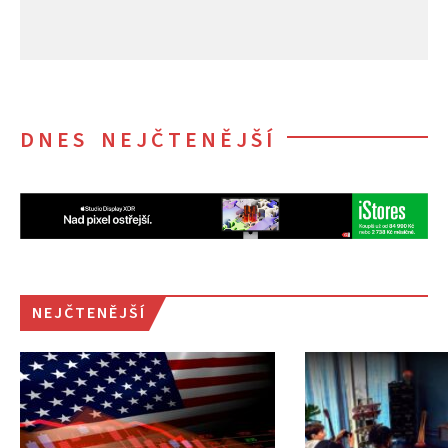
DNES NEJČTENĚJŠÍ
NEJČTENĚJŠÍ