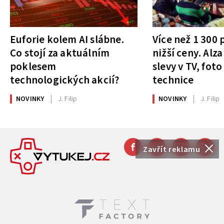
Euforie kolem AI slábne.
Více než 1 300
Co stojí za aktuálním
nižší ceny. Alza
poklesem
slevy v TV, foto
technologických akcií?
technice
NOVINKY
J. Filip
NOVINKY
J. Filip
Zavřít reklamu