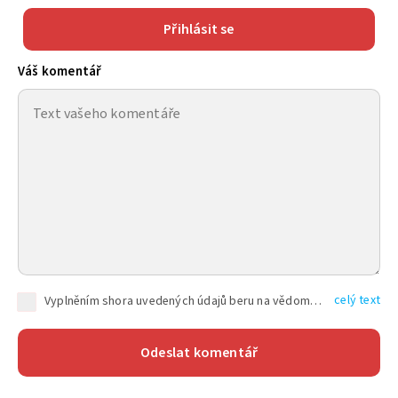
Přihlásit se
Váš komentář
celý text
Vyplněním shora uvedených údajů beru na vědomí, že společnost TEXT FACTORY s.r.o., sídlem Brno, Durďákova 336/29, Černá Pole, PSČ: 613 00, IČ: 06157831, zapsané u Krajského soudu v Brně, oddíl C, vložka 100399, bude zpracovávat mé osobní údaje uvedené v rámci mnou vyplněného registračního formuláře na základě oprávněných zájmů TEXT FACTORY s.r.o. dle čl. 6 odst. 1 písm. f) GDPR a pro splnění právních povinností (čl. 6 odst. 1 písm. c) GDPR), a to pro tyto účely: nezbytnost zajistit oprávnění návštěvníka webových stránek provozovaných společností TEXT FACTORY s.r.o. přispívat aktivně ke zveřejněným článkům nebo v rámci diskusních fór a výkon práv TEXT FACTORY s.r.o. jako administrátora těchto diskusních fór. Více informací o zpracování osobních údajů a právech lze nalézt v