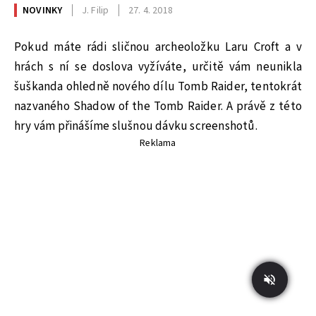
NOVINKY
J. Filip
27. 4. 2018
Pokud máte rádi sličnou archeoložku Laru Croft a v
hrách s ní se doslova vyžíváte, určitě vám neunikla
šuškanda ohledně nového dílu Tomb Raider, tentokrát
nazvaného Shadow of the Tomb Raider. A právě z této
hry vám přinášíme slušnou dávku screenshotů.
Reklama