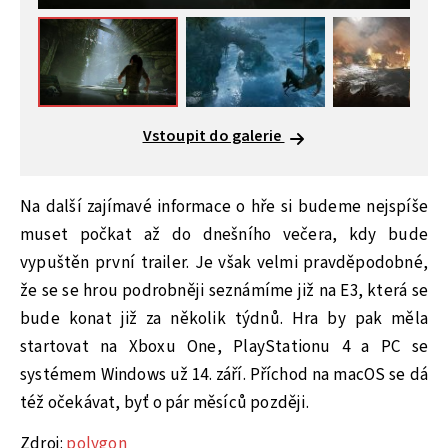
Vstoupit do galerie
Na další zajímavé informace o hře si budeme nejspíše
muset počkat až do dnešního večera, kdy bude
vypuštěn první trailer. Je však velmi pravděpodobné,
že se se hrou podrobněji seznámíme již na E3, která se
bude konat již za několik týdnů. Hra by pak měla
startovat na Xboxu One, PlayStationu 4 a PC se
systémem Windows už 14. září. Příchod na macOS se dá
též očekávat, byť o pár měsíců později.
Zdroj:
polygon